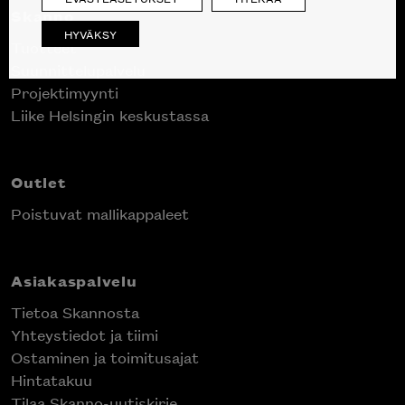
Skanno
HYVÄKSY
Tuotteet
Suunnittelupalvelu
Projektimyynti
Liike Helsingin keskustassa
Outlet
Poistuvat mallikappaleet
Asiakaspalvelu
Tietoa Skannosta
Yhteystiedot ja tiimi
Ostaminen ja toimitusajat
Hintatakuu
Tilaa Skanno-uutiskirje