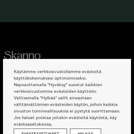
Käytämme verkkosivustollamme evästeitä
Avoinna kuluttajille ja ammattilaisille:
käyttökokemuksesi optimoimiseksi.
Napsauttamalla "Hyväksy" suostut kaikkien
Erottajankatu 2, 00120 Helsinki
verkkosivustomme evästeiden käyttöön.
ma-pe 10 — 18
Valitsemalla "Hylkää" sallit ainoastaan
la 10-17
välttämättömien evästeiden käytön, jolloin kaikkia
sivuston toiminnallisuuksia ei pystytä suorittamaan.
Jos haluat poistaa joitakin evästeitä käytöstä, käy
09 612 9440
|
sales@skanno.fi
evästeasetuksissa.
EVÄSTEASETUKSET
HYLKÄÄ