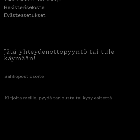
Rekisteriseloste
Evästeasetukset
Jätä yhteydenottopyyntö tai tule
käymään!
Sähköpostiosoite
(Pakollinen)
Kirjoita
meille,
pyydä
tarjousta
tai
kysy