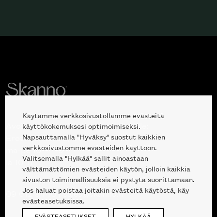
Käytämme verkkosivustollamme evästeitä
Avoinna kuluttajille ja ammattilaisille:
käyttökokemuksesi optimoimiseksi.
Napsauttamalla "Hyväksy" suostut kaikkien
Erottajankatu 2, 00120 Helsinki
verkkosivustomme evästeiden käyttöön.
ma-pe 10 — 18
Valitsemalla "Hylkää" sallit ainoastaan
la 10-17
välttämättömien evästeiden käytön, jolloin kaikkia
sivuston toiminnallisuuksia ei pystytä suorittamaan.
Jos haluat poistaa joitakin evästeitä käytöstä, käy
09 612 9440
|
sales@skanno.fi
evästeasetuksissa.
EVÄSTEASETUKSET
HYLKÄÄ