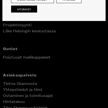
Skanno
HYVÄKSY
Tuotteet
Suunnittelupalvelu
Projektimyynti
Liike Helsingin keskustassa
Outlet
Poistuvat mallikappaleet
Asiakaspalvelu
Tietoa Skannosta
Yhteystiedot ja tiimi
Ostaminen ja toimitusajat
Hintatakuu
Tilaa Skanno-uutiskirje