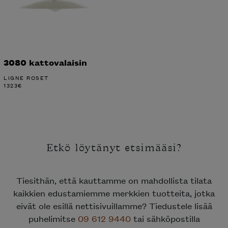
3080 kattovalaisin
LIGNE ROSET
1323
€
Etkö löytänyt etsimääsi?
Tiesithän, että kauttamme on mahdollista tilata
kaikkien edustamiemme merkkien tuotteita, jotka
eivät ole esillä nettisivuillamme? Tiedustele lisää
puhelimitse
09 612 9440
tai sähköpostilla