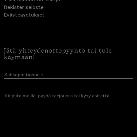
Rekisteriseloste
Evästeasetukset
Jätä yhteydenottopyyntö tai tule
käymään!
Sähköpostiosoite
(Pakollinen)
Kirjoita
meille,
pyydä
tarjousta
tai
kysy