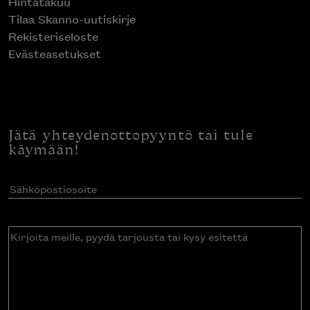
Hintatakuu
Tilaa Skanno-uutiskirje
Rekisteriseloste
Evästeasetukset
Jätä yhteydenottopyyntö tai tule
käymään!
Sähköpostiosoite
(Pakollinen)
Kirjoita
meille,
pyydä
tarjousta
tai