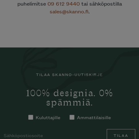
puhelimitse
09 612 9440
tai sähköpostilla
sales@skanno.fi
.
TILAA SKANNO-UUTISKIRJE
100% designia. 0%
spämmiä.
Kuluttajille
Ammattilaisille
TILAA