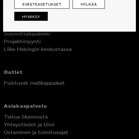
EVÄSTEASETUKSET
HYLKÄÄ
Skanno
HYVÄKSY
Tuotteet
Suunnittelupalvelu
Projektimyynti
Liike Helsingin keskustassa
Outlet
Poistuvat mallikappaleet
Asiakaspalvelu
Tietoa Skannosta
Yhteystiedot ja tiimi
Ostaminen ja toimitusajat