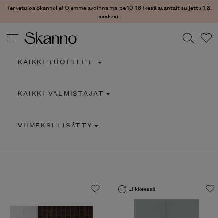
Tervetuloa Skannolle! Olemme avoinna ma-pe 10-18 (kesälauantait suljettu 1.8.
saakka).
KAIKKI TUOTTEET
Haku
KAIKKI VALMISTAJAT
Type 2 or more characters for results.
VIIMEKSI LISÄTTY
Liikkeessä