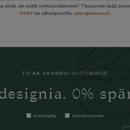
ka eivät ole esillä nettisivuillamme? Tiedustele lisää puh
9440
tai sähköpostilla
sales@skanno.fi
.
TILAA SKANNO-UUTISKIRJE
designia. 0% sp
Kuluttajille
Ammattilaisille