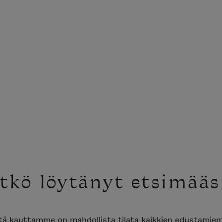
tkö löytänyt etsimääs
ttä kauttamme on mahdollista tilata kaikkien edustami