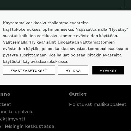
Käytämme verkkosivustollamme evästeitä
käyttökokemuksesi optimoimiseksi. Napsauttamalla "Hyväksy"
suostut kaikkien verkkosivustomme evästeiden käyttöön.
Valitsemalla "Hylkää" sallit ainoastaan välttämättömien
evästeiden käytön, jolloin kaikkia sivuston toiminnallisuuksia ei
pystytä suorittamaan. Jos haluat poistaa joitakin evästeitä
käytöstä, käy evästeasetuksissa.
EVÄSTEASETUKSET
HYLKÄÄ
HYVÄKSY
anno
Outlet
tteet
Poistuvat mallikappaleet
nittelupalvelu
ektimyynti
e Helsingin keskustassa