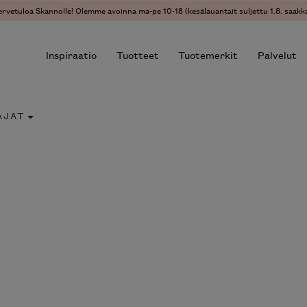
ervetuloa Skannolle! Olemme avoinna ma-pe 10-18 (kesälauantait suljettu 1.8. saakka
Inspiraatio
Tuotteet
Tuotemerkit
Palvelut
AJAT
r results.