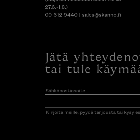
27.6.-1.8.)
09 612 9440
|
sales@skanno.fi
Jätä yhteyden
tai tule käymä
Sähköpostiosoite
(Pakollinen)
Kirjoita
meille,
pyydä
tarjousta