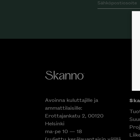
Avoinna kuluttajille ja
Sk
ammattilaisille:
Tuo
Erottajankatu 2, 00120
Suun
Helsinki
Proj
ma-pe 10 — 18
Liik
(suljettu kesälauantaisin välillä