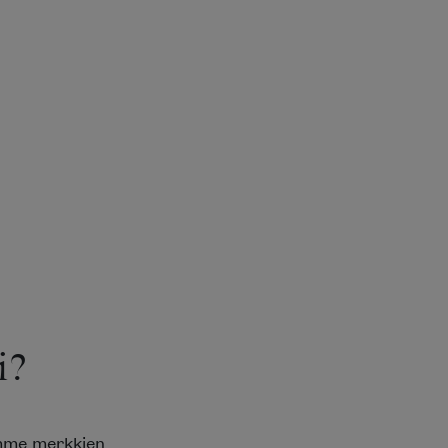
i?
emme merkkien