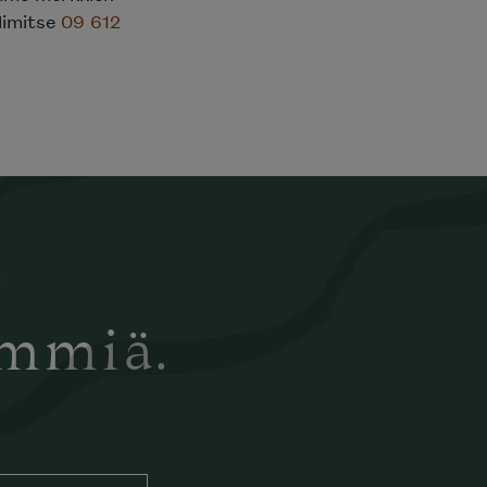
elimitse
09 612
ämmiä.