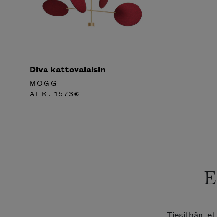
Diva kattovalaisin
MOGG
ALK.
1573
€
E
Tiesithän, e