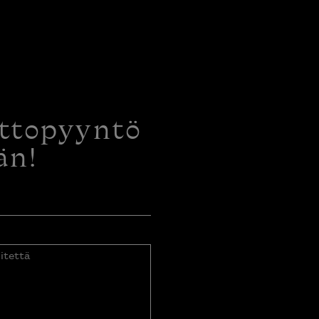
ottopyyntö
än!