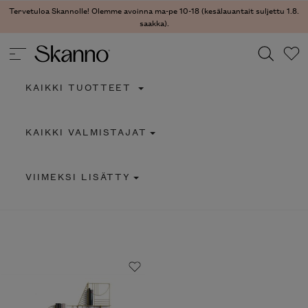
Tervetuloa Skannolle! Olemme avoinna ma-pe 10-18 (kesälauantait suljettu 1.8.
saakka).
KAIKKI TUOTTEET
Haku
KAIKKI VALMISTAJAT
Type 2 or more characters for results.
VIIMEKSI LISÄTTY