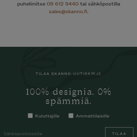
puhelimitse
09 612 9440
tai sähköpostilla
sales@skanno.fi
.
TILAA SKANNO-UUTISKIRJE
100% designia. 0%
spämmiä.
Kuluttajille
Ammattilaisille
TILAA