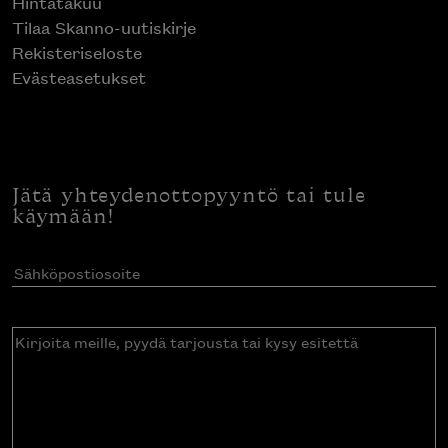
Hintatakuu
Tilaa Skanno-uutiskirje
Rekisteriseloste
Evästeasetukset
Jätä yhteydenottopyyntö tai tule
käymään!
Sähköpostiosoite
(Pakollinen)
Kirjoita
meille,
pyydä
tarjousta
tai