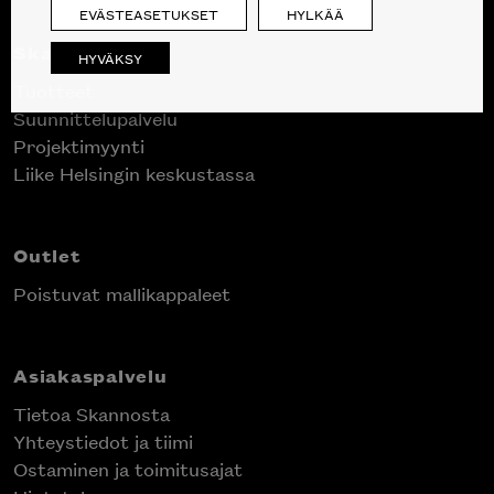
EVÄSTEASETUKSET
HYLKÄÄ
Skanno
HYVÄKSY
Tuotteet
Suunnittelupalvelu
Projektimyynti
Liike Helsingin keskustassa
Outlet
Poistuvat mallikappaleet
Asiakaspalvelu
Tietoa Skannosta
Yhteystiedot ja tiimi
Ostaminen ja toimitusajat