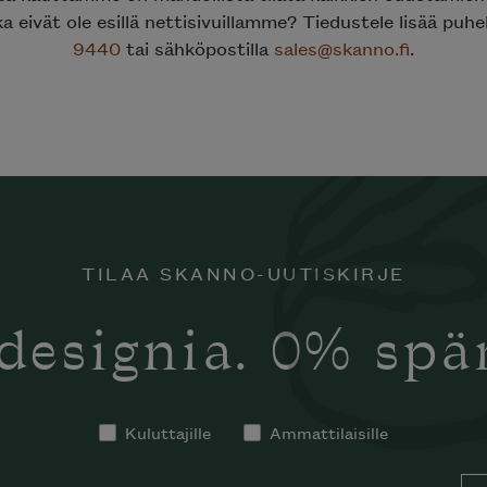
ka eivät ole esillä nettisivuillamme? Tiedustele lisää puh
9440
tai sähköpostilla
sales@skanno.fi
.
TILAA SKANNO-UUTISKIRJE
designia. 0% sp
Kuluttajille
Ammattilaisille