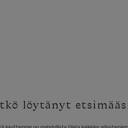
tkö löytänyt etsimääs
ttä kauttamme on mahdollista tilata kaikkien edustami