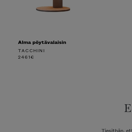
Alma pöytävalaisin
TACCHINI
2461
€
E
Tiesithän, e