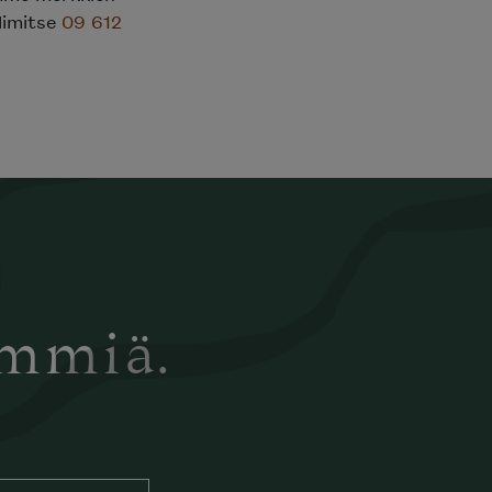
elimitse
09 612
ämmiä.