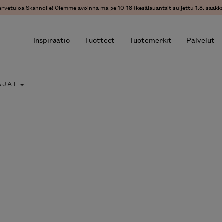
ervetuloa Skannolle! Olemme avoinna ma-pe 10-18 (kesälauantait suljettu 1.8. saakka
Inspiraatio
Tuotteet
Tuotemerkit
Palvelut
AJAT
r results.