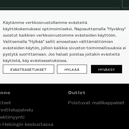
Käytämme verkkosivustollamme evästeitä
käyttökokemuksesi optimoimiseksi. Napsauttamalla "Hyväksy"
suostut kaikkien verkkosivustomme evästeiden käyttöön.
Valitsemalla "Hylkää" sallit ainoastaan välttämättömien
evästeiden käytön, jolloin kaikkia sivuston toiminnallisuuksia ei
pystytä suorittamaan. Jos haluat poistaa joitakin evästeitä
käytöstä, käy evästeasetuksissa.
EVÄSTEASETUKSET
HYLKÄÄ
HYVÄKSY
anno
Outlet
tteet
Poistuvat mallikappaleet
nittelupalvelu
ektimyynti
e Helsingin keskustassa