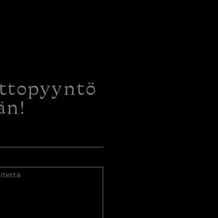
ottopyyntö
än!