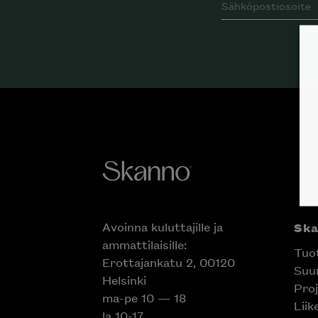
Avoinna kuluttajille ja
Sk
ammattilaisille:
Tuo
Erottajankatu 2, 00120
Suun
Helsinki
Proj
ma-pe 10 — 18
Liik
la 10-17