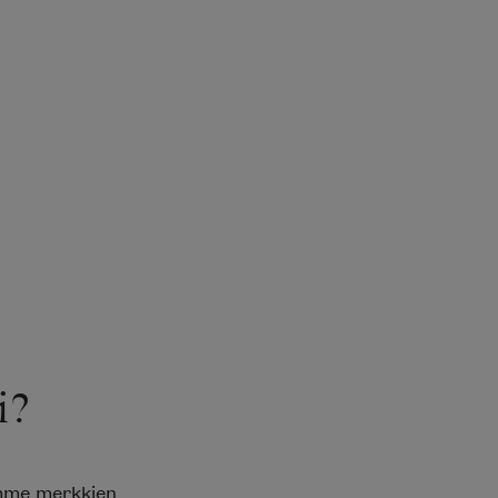
i?
emme merkkien