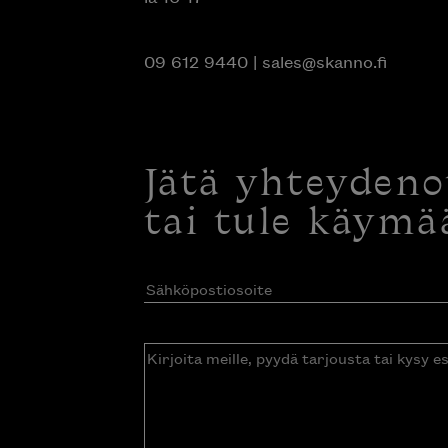
09 612 9440
|
sales@skanno.fi
Jätä yhteyden
tai tule käymä
Sähköpostiosoite
(Pakollinen)
Kirjoita
meille,
pyydä
tarjousta