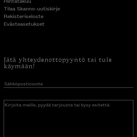
Hintatakuu
Tilaa Skanno-uutiskirje
Rekisteriseloste
Evästeasetukset
Jätä yhteydenottopyyntö tai tule
käymään!
Sähköpostiosoite
(Pakollinen)
Kirjoita
meille,
pyydä
tarjousta
tai