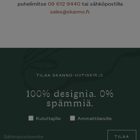
puhelimitse
09 612 9440
tai sähköpostilla
sales@skanno.fi
.
TILAA SKANNO-UUTISKIRJE
100% designia. 0%
spämmiä.
Kuluttajille
Ammattilaisille
TILAA