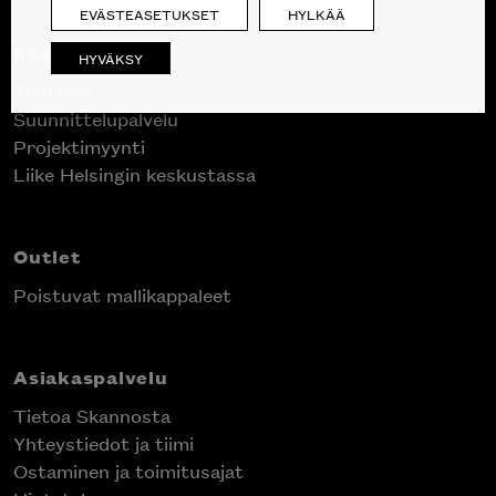
EVÄSTEASETUKSET
HYLKÄÄ
Skanno
HYVÄKSY
Tuotteet
Suunnittelupalvelu
Projektimyynti
Liike Helsingin keskustassa
Outlet
Poistuvat mallikappaleet
Asiakaspalvelu
Tietoa Skannosta
Yhteystiedot ja tiimi
Ostaminen ja toimitusajat