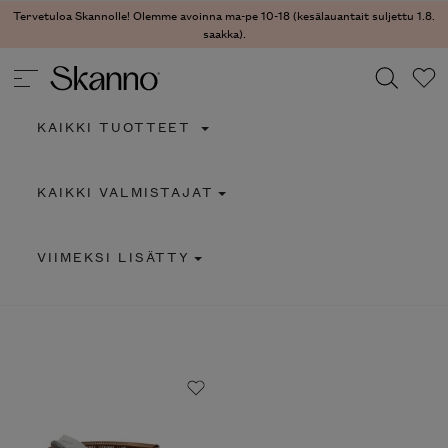
Tervetuloa Skannolle! Olemme avoinna ma-pe 10-18 (kesälauantait suljettu 1.8.
saakka).
KAIKKI TUOTTEET
Haku
KAIKKI VALMISTAJAT
Type 2 or more characters for results.
VIIMEKSI LISÄTTY