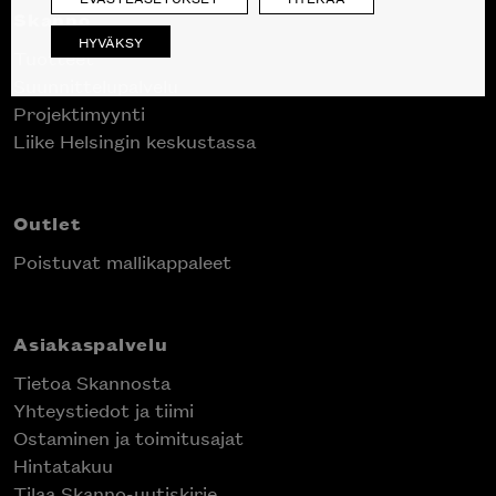
Skanno
HYVÄKSY
Tuotteet
Suunnittelupalvelu
Projektimyynti
Liike Helsingin keskustassa
Outlet
Poistuvat mallikappaleet
Asiakaspalvelu
Tietoa Skannosta
Yhteystiedot ja tiimi
Ostaminen ja toimitusajat
Hintatakuu
Tilaa Skanno-uutiskirje