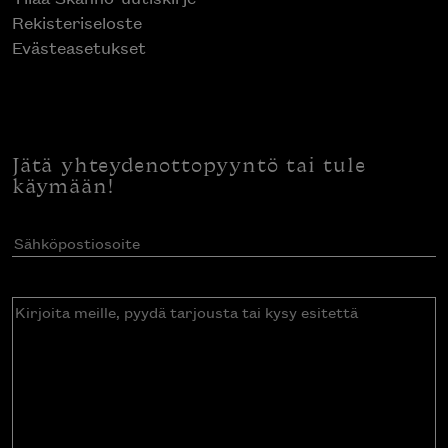
Rekisteriseloste
Evästeasetukset
Jätä yhteydenottopyyntö tai tule
käymään!
Sähköpostiosoite
(Pakollinen)
Kirjoita
meille,
pyydä
tarjousta
tai
kysy