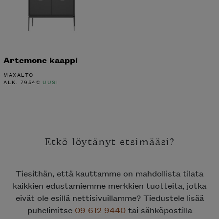
Artemone kaappi
MAXALTO
ALK.
7954
€
UUSI
Etkö löytänyt etsimääsi?
Tiesithän, että kauttamme on mahdollista tilata
kaikkien edustamiemme merkkien tuotteita, jotka
eivät ole esillä nettisivuillamme? Tiedustele lisää
puhelimitse
09 612 9440
tai sähköpostilla