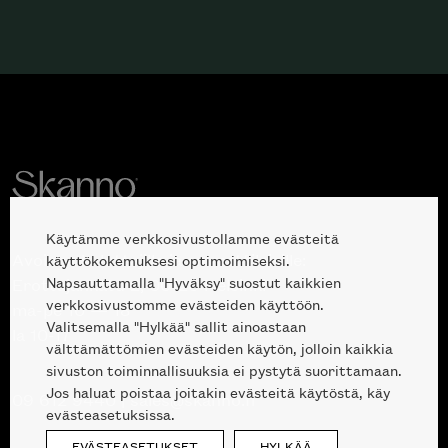
Käytämme verkkosivustollamme evästeitä
Avoinna kuluttajille ja ammattilaisille:
käyttökokemuksesi optimoimiseksi.
Napsauttamalla "Hyväksy" suostut kaikkien
Erottajankatu 2, 00120 Helsinki
verkkosivustomme evästeiden käyttöön.
ma-pe 10 — 18
Valitsemalla "Hylkää" sallit ainoastaan
la 10-17
välttämättömien evästeiden käytön, jolloin kaikkia
sivuston toiminnallisuuksia ei pystytä suorittamaan.
Jos haluat poistaa joitakin evästeitä käytöstä, käy
09 612 9440
|
sales@skanno.fi
evästeasetuksissa.
EVÄSTEASETUKSET
HYLKÄÄ