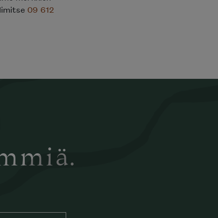
elimitse
09 612
ämmiä.