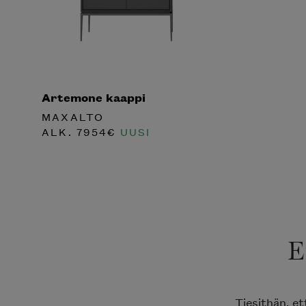
Artemone kaappi
MAXALTO
ALK.
7954
€
UUSI
E
Tiesithän, e