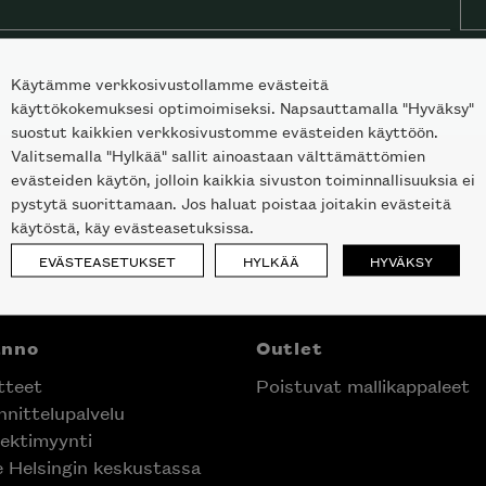
Käytämme verkkosivustollamme evästeitä
käyttökokemuksesi optimoimiseksi. Napsauttamalla "Hyväksy"
suostut kaikkien verkkosivustomme evästeiden käyttöön.
Valitsemalla "Hylkää" sallit ainoastaan välttämättömien
evästeiden käytön, jolloin kaikkia sivuston toiminnallisuuksia ei
pystytä suorittamaan. Jos haluat poistaa joitakin evästeitä
käytöstä, käy evästeasetuksissa.
EVÄSTEASETUKSET
HYLKÄÄ
HYVÄKSY
anno
Outlet
tteet
Poistuvat mallikappaleet
nittelupalvelu
ektimyynti
e Helsingin keskustassa