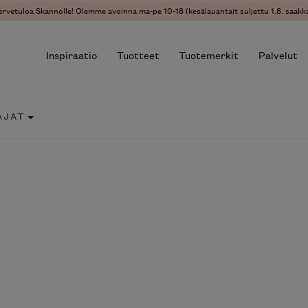
ervetuloa Skannolle! Olemme avoinna ma-pe 10-18 (kesälauantait suljettu 1.8. saakka
Inspiraatio
Tuotteet
Tuotemerkit
Palvelut
AJAT
r results.