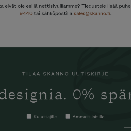
ka eivät ole esillä nettisivuillamme? Tiedustele lisää puh
9440
tai sähköpostilla
sales@skanno.fi
.
TILAA SKANNO-UUTISKIRJE
designia. 0% sp
Kuluttajille
Ammattilaisille