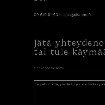
09 612 9440
|
sales@skanno.fi
Jätä yhteyden
tai tule käymä
Sähköpostiosoite
(Pakollinen)
Kirjoita
meille,
pyydä
tarjousta