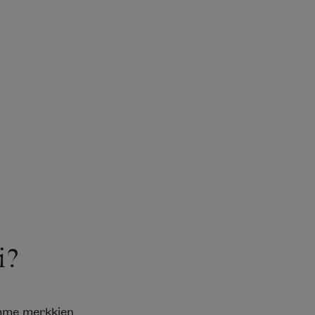
i?
emme merkkien