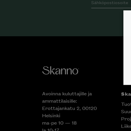
Avoinna kuluttajille ja
Sk
ammattilaisille:
Tuo
Erottajankatu 2, 00120
Suun
Helsinki
Proj
ma-pe 10 — 18
Liik
la 10-17