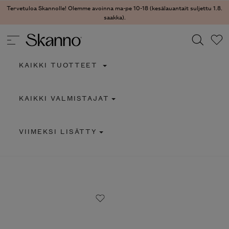
Tervetuloa Skannolle! Olemme avoinna ma-pe 10-18 (kesälauantait suljettu 1.8.
saakka).
KAIKKI TUOTTEET
Haku
KAIKKI VALMISTAJAT
Type 2 or more characters for results.
VIIMEKSI LISÄTTY