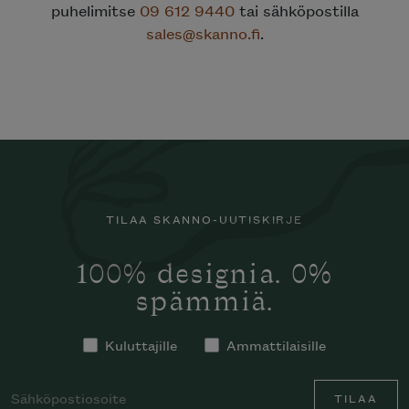
puhelimitse
09 612 9440
tai sähköpostilla
sales@skanno.fi
.
TILAA SKANNO-UUTISKIRJE
100% designia. 0%
spämmiä.
Kuluttajille
Ammattilaisille
TILAA