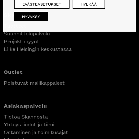
EVÄSTEASETUKSET
HYLKÄÄ
Skanno
HYVÄKSY
Tuotteet
Suunnittelupalvelu
Projektimyynti
Liike Helsingin keskustassa
Outlet
Poistuvat mallikappaleet
Asiakaspalvelu
Tietoa Skannosta
Yhteystiedot ja tiimi
Ostaminen ja toimitusajat