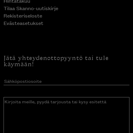
Hintatakuu
Tilaa Skanno-uutiskirje
Rekisteriseloste
Evästeasetukset
Jätä yhteydenottopyyntö tai tule
käymään!
Sähköpostiosoite
(Pakollinen)
Kirjoita
meille,
pyydä
tarjousta
tai