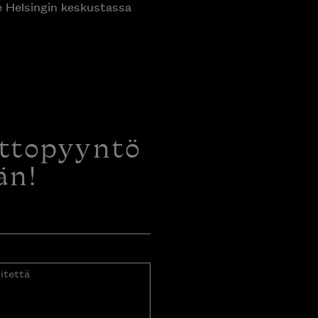
e Helsingin keskustassa
ottopyyntö
än!