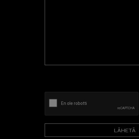
tarjousta
tai
kysy
esitettä
CAPTCHA