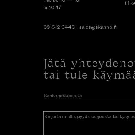
Liik
la 10-17
09 612 9440
|
sales@skanno.fi
Jätä yhteyden
tai tule käymä
Sähköpostiosoite
(Pakollinen)
Kirjoita
meille,
pyydä