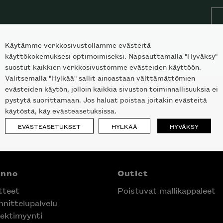
Käytämme verkkosivustollamme evästeitä
käyttökokemuksesi optimoimiseksi. Napsauttamalla "Hyväksy"
suostut kaikkien verkkosivustomme evästeiden käyttöön.
Valitsemalla "Hylkää" sallit ainoastaan välttämättömien
evästeiden käytön, jolloin kaikkia sivuston toiminnallisuuksia ei
pystytä suorittamaan. Jos haluat poistaa joitakin evästeitä
käytöstä, käy evästeasetuksissa.
EVÄSTEASETUKSET
HYLKÄÄ
HYVÄKSY
anno
Outlet
tteet
Poistuvat mallikappaleet
nittelupalvelu
ektimyynti