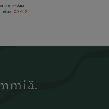
emme merkkien
elimitse
09 612
ämmiä.