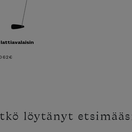
lattiavalaisin
062
€
tkö löytänyt etsimääs