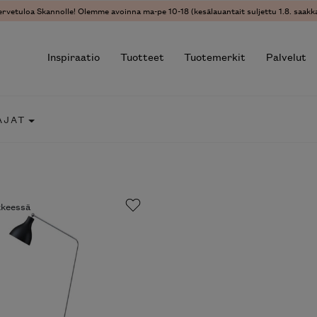
ervetuloa Skannolle! Olemme avoinna ma-pe 10-18 (kesälauantait suljettu 1.8. saakka
Inspiraatio
Tuotteet
Tuotemerkit
Palvelut
AJAT
r results.
ikkeessä