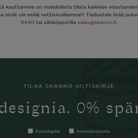
ttä kauttamme on mahdollista tilata kaikkien edustami
ka eivät ole esillä nettisivuillamme? Tiedustele lisää puh
9440
tai sähköpostilla
sales@skanno.fi
.
TILAA SKANNO-UUTISKIRJE
designia. 0% sp
Kuluttajille
Ammattilaisille