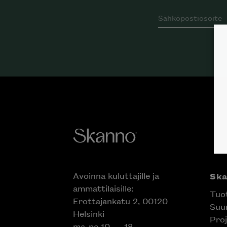
Avoinna kuluttajille ja
Sk
ammattilaisille:
Tuo
Erottajankatu 2, 00120
Suun
Helsinki
Proj
ma-pe 10 — 18