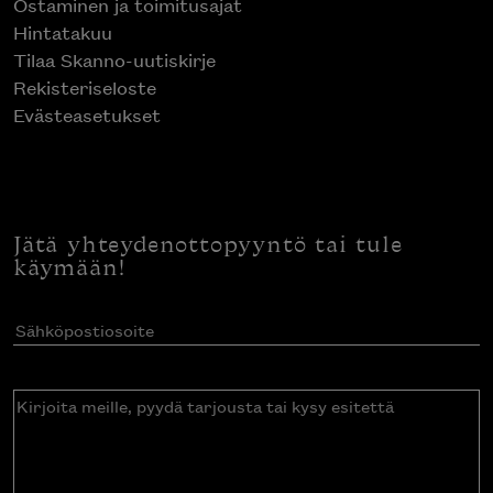
Ostaminen ja toimitusajat
Hintatakuu
Tilaa Skanno-uutiskirje
Rekisteriseloste
Evästeasetukset
Jätä yhteydenottopyyntö tai tule
käymään!
Sähköpostiosoite
(Pakollinen)
Kirjoita
meille,
pyydä
tarjousta