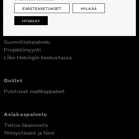
09 612 9440
|
sales@skanno.fi
EVÄSTEASETUKSET
HYLKÄÄ
HYVÄKSY
Skanno
Tuotteet
Suunnittelupalvelu
Projektimyynti
Liike Helsingin keskustassa
Outlet
Poistuvat mallikappaleet
Asiakaspalvelu
Tietoa Skannosta
Yhteystiedot ja tiimi