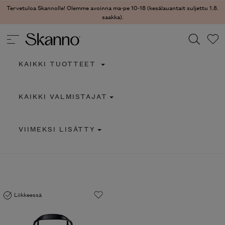
Tervetuloa Skannolle! Olemme avoinna ma-pe 10-18 (kesälauantait suljettu 1.8.
saakka).
KAIKKI TUOTTEET
Haku
KAIKKI VALMISTAJAT
Type 2 or more characters for results.
VIIMEKSI LISÄTTY
Liikkeessä