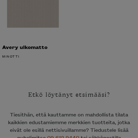
Avery ulkomatto
MINOTTI
Etkö löytänyt etsimääsi?
Tiesithän, että kauttamme on mahdollista tilata
kaikkien edustamiemme merkkien tuotteita, jotka
eivät ole esillä nettisivuillamme? Tiedustele lisää
puhelimitse
09 612 9440
tai sähköpostilla