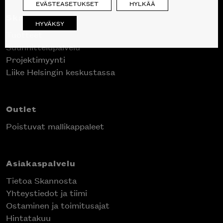
EVÄSTEASETUKSET
HYLKÄÄ
Skanno
HYVÄKSY
Tuotteet
Suunnittelupalvelu
Projektimyynti
Liike Helsingin keskustassa
Outlet
Poistuvat mallikappaleet
Asiakaspalvelu
Tietoa Skannosta
Yhteystiedot ja tiimi
Ostaminen ja toimitusajat
Hintatakuu