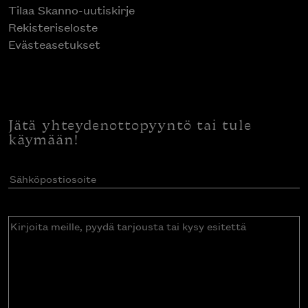
Tilaa Skanno-uutiskirje
Rekisteriseloste
Evästeasetukset
Jätä yhteydenottopyyntö tai tule
käymään!
Sähköpostiosoite
(Pakollinen)
Kirjoita
meille,
pyydä
tarjousta
tai
kysy