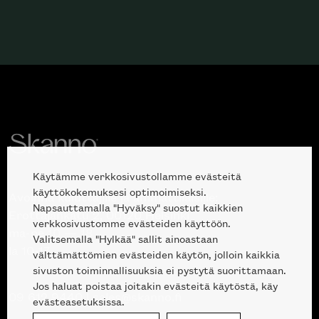
Käytämme verkkosivustollamme evästeitä
käyttökokemuksesi optimoimiseksi.
Avoinna kuluttajille ja ammattilaisille:
Napsauttamalla "Hyväksy" suostut kaikkien
Erottajankatu 2, 00120 Helsinki
verkkosivustomme evästeiden käyttöön.
ma-pe 10 — 18
Valitsemalla "Hylkää" sallit ainoastaan
la 10-17
välttämättömien evästeiden käytön, jolloin kaikkia
sivuston toiminnallisuuksia ei pystytä suorittamaan.
Jos haluat poistaa joitakin evästeitä käytöstä, käy
09 612 9440
|
sales@skanno.fi
evästeasetuksissa.