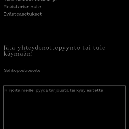
Rekisteriseloste
Evästeasetukset
Jätä yhteydenottopyyntö tai tule
käymään!
Sähköpostiosoite
(Pakollinen)
Kirjoita
meille,
pyydä
tarjousta
tai
kysy