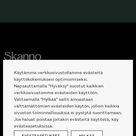
Käytämme verkkosivustollamme evästeitä
Avoinna kuluttajille ja ammattilaisille:
käyttökokemuksesi optimoimiseksi.
Napsauttamalla "Hyväksy" suostut kaikkien
Erottajankatu 2, 00120 Helsinki
verkkosivustomme evästeiden käyttöön.
ma-pe 10 — 18
Valitsemalla "Hylkää" sallit ainoastaan
la 10-17
välttämättömien evästeiden käytön, jolloin kaikkia
sivuston toiminnallisuuksia ei pystytä suorittamaan.
Jos haluat poistaa joitakin evästeitä käytöstä, käy
09 612 9440
|
sales@skanno.fi
evästeasetuksissa.
EVÄSTEASETUKSET
HYLKÄÄ