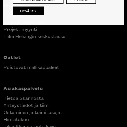
Skanno
HYVÄKSY
Tuotteet
Suunnittelupalvelu
Projektimyynti
Liike Helsingin keskustassa
Outlet
Poistuvat mallikappaleet
Asiakaspalvelu
Tietoa Skannosta
Yhteystiedot ja tiimi
Ostaminen ja toimitusajat
Hintatakuu
Tilaa Skanno-uutiskirje