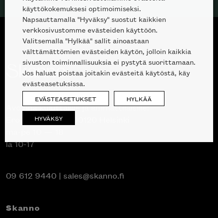
käyttökokemuksesi optimoimiseksi.
Napsauttamalla "Hyväksy" suostut kaikkien
verkkosivustomme evästeiden käyttöön.
Valitsemalla "Hylkää" sallit ainoastaan
välttämättömien evästeiden käytön, jolloin kaikkia
sivuston toiminnallisuuksia ei pystytä suorittamaan.
Jos haluat poistaa joitakin evästeitä käytöstä, käy
evästeasetuksissa.
EVÄSTEASETUKSET
HYLKÄÄ
Avoinna kuluttajille ja ammattilaisille:
HYVÄKSY
Erottajankatu 2, 00120 Helsinki
ma-pe 10 — 18
la 10-17
09 612 9440
|
sales@skanno.fi
Skanno