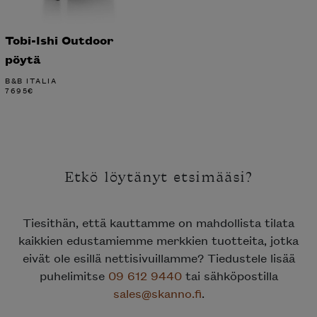
Tobi-Ishi Outdoor
pöytä
B&B ITALIA
7695
€
Etkö löytänyt etsimääsi?
Tiesithän, että kauttamme on mahdollista tilata
kaikkien edustamiemme merkkien tuotteita, jotka
eivät ole esillä nettisivuillamme? Tiedustele lisää
puhelimitse
09 612 9440
tai sähköpostilla
sales@skanno.fi
.