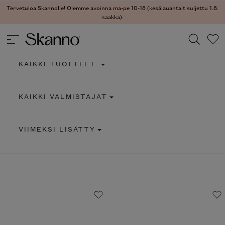
Tervetuloa Skannolle! Olemme avoinna ma-pe 10-18 (kesälauantait suljettu 1.8.
saakka).
KAIKKI TUOTTEET
Haku
KAIKKI VALMISTAJAT
Type 2 or more characters for results.
VIIMEKSI LISÄTTY