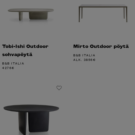
Tobi-Ishi Outdoor
Mirto Outdoor pöytä
sohvapöytä
B&B ITALIA
ALK.
3856
€
B&B ITALIA
4276
€