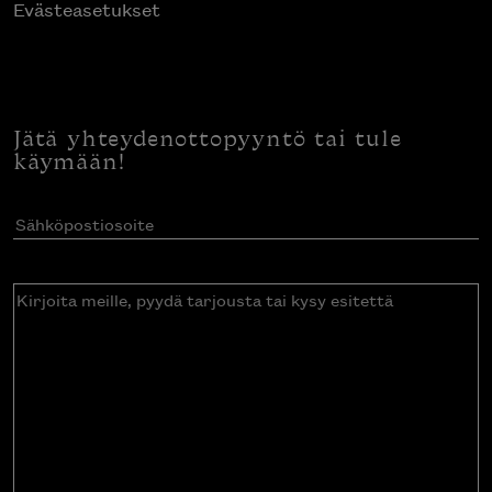
Evästeasetukset
Jätä yhteydenottopyyntö tai tule
käymään!
Sähköpostiosoite
(Pakollinen)
Kirjoita
meille,
pyydä
tarjousta
tai
kysy
esitettä