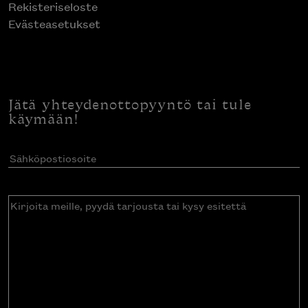
Rekisteriseloste
Evästeasetukset
Jätä yhteydenottopyyntö tai tule
käymään!
Sähköpostiosoite
(Pakollinen)
Kirjoita
meille,
pyydä
tarjousta
tai
kysy
esitettä