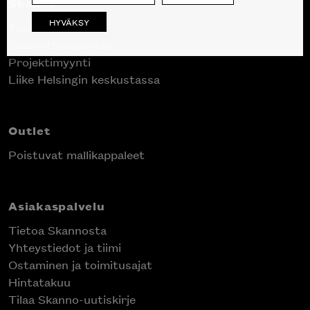
Skanno
HYVÄKSY
Tuotteet
Suunnittelupalvelu
Projektimyynti
Liike Helsingin keskustassa
Outlet
Poistuvat mallikappaleet
Asiakaspalvelu
Tietoa Skannosta
Yhteystiedot ja tiimi
Ostaminen ja toimitusajat
Hintatakuu
Tilaa Skanno-uutiskirje