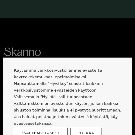
Käytämme verkkosivustollamme evästeitä
Avoinna kuluttajille ja ammattilaisille:
käyttökokemuksesi optimoimiseksi.
Erottajankatu 2, 00120 Helsinki
Napsauttamalla "Hyväksy" suostut kaikkien
ma-pe 10 — 18
verkkosivustomme evästeiden käyttöön.
Valitsemalla "Hylkää" sallit ainoastaan
la 10-17
välttämättömien evästeiden käytön, jolloin kaikkia
sivuston toiminnallisuuksia ei pystytä suorittamaan.
Jos haluat poistaa joitakin evästeitä käytöstä, käy
09 612 9440
|
sales@skanno.fi
evästeasetuksissa.
EVÄSTEASETUKSET
HYLKÄÄ