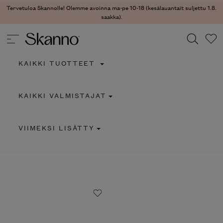
Tervetuloa Skannolle! Olemme avoinna ma-pe 10-18 (kesälauantait suljettu 1.8.
saakka).
KAIKKI TUOTTEET
Haku
KAIKKI VALMISTAJAT
Type 2 or more characters for results.
VIIMEKSI LISÄTTY