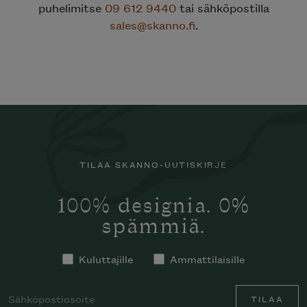
puhelimitse
09 612 9440
tai sähköpostilla
sales@skanno.fi
.
TILAA SKANNO-UUTISKIRJE
100% designia. 0%
spämmiä.
Kuluttajille
Ammattilaisille
TILAA