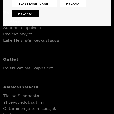
EVÄSTEASETUKSET
HYLKÄÄ
Skanno
HYVÄKSY
Tuotteet
Suunnittelupalvelu
Projektimyynti
Liike Helsingin keskustassa
Outlet
Poistuvat mallikappaleet
Asiakaspalvelu
Tietoa Skannosta
Yhteystiedot ja tiimi
Ostaminen ja toimitusajat