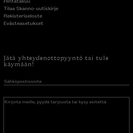
Hintatakuu
Tilaa Skanno-uutiskirje
Rekisteriseloste
Evästeasetukset
Jätä yhteydenottopyyntö tai tule
käymään!
Sähköpostiosoite
(Pakollinen)
Kirjoita
meille,
pyydä
tarjousta
tai