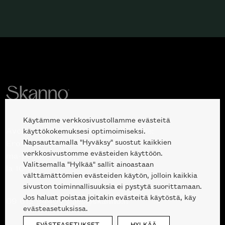
Käytämme verkkosivustollamme evästeitä
Avoinna kuluttajille ja ammattilaisille:
käyttökokemuksesi optimoimiseksi.
Napsauttamalla "Hyväksy" suostut kaikkien
Erottajankatu 2, 00120 Helsinki
verkkosivustomme evästeiden käyttöön.
ma-pe 10 — 18
Valitsemalla "Hylkää" sallit ainoastaan
la 10-17
välttämättömien evästeiden käytön, jolloin kaikkia
sivuston toiminnallisuuksia ei pystytä suorittamaan.
Jos haluat poistaa joitakin evästeitä käytöstä, käy
09 612 9440
|
sales@skanno.fi
evästeasetuksissa.
EVÄSTEASETUKSET
HYLKÄÄ