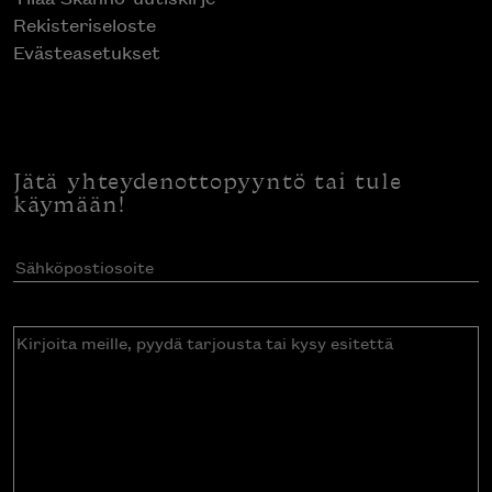
Rekisteriseloste
Evästeasetukset
Jätä yhteydenottopyyntö tai tule
käymään!
Sähköpostiosoite
(Pakollinen)
Kirjoita
meille,
pyydä
tarjousta
tai
kysy