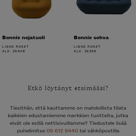
Bonnie nojatuoli
Bonnie sohva
LIGNE ROSET
LIGNE ROSET
ALK.
2690
€
ALK.
3935
€
Etkö löytänyt etsimääsi?
Tiesithän, että kauttamme on mahdollista tilata
kaikkien edustamiemme merkkien tuotteita, jotka
eivät ole esillä nettisivuillamme? Tiedustele lisää
puhelimitse
09 612 9440
tai sähköpostilla