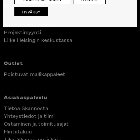
Skanno
HYVÄKSY
Tuotteet
Suunnittelupalvelu
Projektimyynti
Liike Helsingin keskustassa
Outlet
Poistuvat mallikappaleet
Asiakaspalvelu
Tietoa Skannosta
Yhteystiedot ja tiimi
Ostaminen ja toimitusajat
Hintatakuu
Tilaa Skanno-uutiskirje