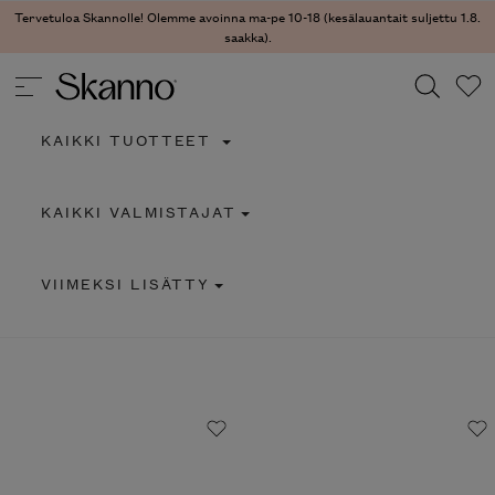
Tervetuloa Skannolle! Olemme avoinna ma-pe 10-18 (kesälauantait suljettu 1.8.
saakka).
KAIKKI TUOTTEET
Haku
KAIKKI VALMISTAJAT
Type 2 or more characters for results.
VIIMEKSI LISÄTTY