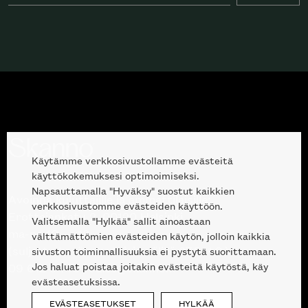
Käytämme verkkosivustollamme evästeitä
käyttökokemuksesi optimoimiseksi.
Napsauttamalla "Hyväksy" suostut kaikkien
Avoinna kuluttajille ja ammattilaisille:
verkkosivustomme evästeiden käyttöön.
Erottajankatu 2, 00120 Helsinki
Valitsemalla "Hylkää" sallit ainoastaan
ma-pe 10 — 18
välttämättömien evästeiden käytön, jolloin kaikkia
(suljettu kesälauantaisin välillä 27.6.-1.8.)
sivuston toiminnallisuuksia ei pystytä suorittamaan.
Jos haluat poistaa joitakin evästeitä käytöstä, käy
09 612 9440
|
sales@skanno.fi
evästeasetuksissa.
EVÄSTEASETUKSET
HYLKÄÄ