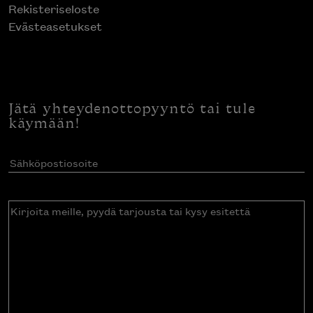
Rekisteriseloste
Evästeasetukset
Jätä yhteydenottopyyntö tai tule
käymään!
Sähköpostiosoite
(Pakollinen)
Kirjoita
meille,
pyydä
tarjousta
tai
kysy
esitettä