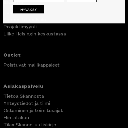
Skanno
HYVÄKSY
Tuotteet
Suunnittelupalvelu
Projektimyynti
Liike Helsingin keskustassa
Outlet
Poistuvat mallikappaleet
Asiakaspalvelu
Tietoa Skannosta
Yhteystiedot ja tiimi
Ostaminen ja toimitusajat
Hintatakuu
Tilaa Skanno-uutiskirje