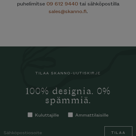
puhelimitse
09 612 9440
tai sähköpostilla
sales@skanno.fi
.
TILAA SKANNO-UUTISKIRJE
100% designia. 0%
spämmiä.
Kuluttajille
Ammattilaisille
TILAA