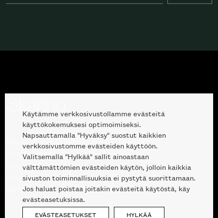
Käytämme verkkosivustollamme evästeitä
käyttökokemuksesi optimoimiseksi.
Napsauttamalla "Hyväksy" suostut kaikkien
Avoinna kuluttajille ja ammattilaisille:
verkkosivustomme evästeiden käyttöön.
Erottajankatu 2, 00120 Helsinki
Valitsemalla "Hylkää" sallit ainoastaan
ma-pe 10 — 18
välttämättömien evästeiden käytön, jolloin kaikkia
(suljettu kesälauantaisin välillä 27.6.-1.8.)
sivuston toiminnallisuuksia ei pystytä suorittamaan.
Jos haluat poistaa joitakin evästeitä käytöstä, käy
09 612 9440
|
sales@skanno.fi
evästeasetuksissa.
EVÄSTEASETUKSET
HYLKÄÄ