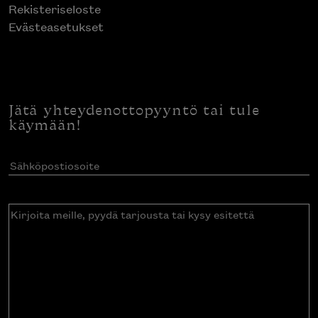
Rekisteriseloste
Evästeasetukset
Jätä yhteydenottopyyntö tai tule
käymään!
Sähköpostiosoite
(Pakollinen)
Kirjoita
meille,
pyydä
tarjousta
tai
kysy
esitettä