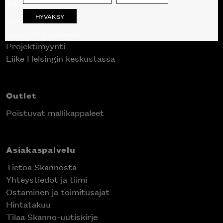
Skanno
HYVÄKSY
Tuotteet
Suunnittelupalvelu
Projektimyynti
Liike Helsingin keskustassa
Outlet
Poistuvat mallikappaleet
Asiakaspalvelu
Tietoa Skannosta
Yhteystiedot ja tiimi
Ostaminen ja toimitusajat
Hintatakuu
Tilaa Skanno-uutiskirje