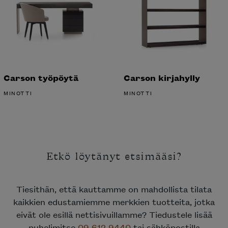
Carson työpöytä
Carson kirjahylly
MINOTTI
MINOTTI
Etkö löytänyt etsimääsi?
Tiesithän, että kauttamme on mahdollista tilata
kaikkien edustamiemme merkkien tuotteita, jotka
eivät ole esillä nettisivuillamme? Tiedustele lisää
puhelimitse
09 612 9440
tai sähköpostilla