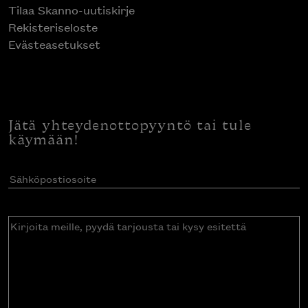
Tilaa Skanno-uutiskirje
Rekisteriseloste
Evästeasetukset
Jätä yhteydenottopyyntö tai tule
käymään!
Sähköpostiosoite
(Pakollinen)
Kirjoita
meille,
pyydä
tarjousta
tai
kysy