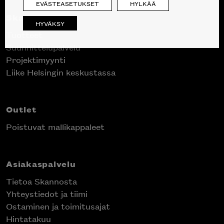
EVÄSTEASETUKSET
HYLKÄÄ
Skanno
HYVÄKSY
Tuotteet
Suunnittelupalvelu
Projektimyynti
Liike Helsingin keskustassa
Outlet
Poistuvat mallikappaleet
Asiakaspalvelu
Tietoa Skannosta
Yhteystiedot ja tiimi
Ostaminen ja toimitusajat
Hintatakuu