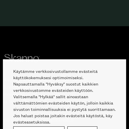
Käytämme verkkosivustollamme evästeitä
käyttökokemuksesi optimoimiseksi.
Avoinna kuluttajille ja ammattilaisille:
Napsauttamalla "Hyväksy" suostut kaikkien
Erottajankatu 2, 00120 Helsinki
verkkosivustomme evästeiden käyttöön.
ma-pe 10 — 18
Valitsemalla "Hylkää" sallit ainoastaan
la 10 — 17
välttämättömien evästeiden käytön, jolloin kaikkia
sivuston toiminnallisuuksia ei pystytä suorittamaan.
Jos haluat poistaa joitakin evästeitä käytöstä, käy
09 612 9440
|
sales@skanno.fi
evästeasetuksissa.