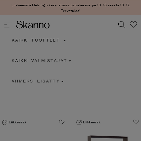
Liikkeemme Helsingin keskustassa palvelee ma–pe 10–18 sekä la 10–17.
Tervetuloa!
KAIKKI TUOTTEET
Haku
KAIKKI VALMISTAJAT
Type 2 or more characters for results.
VIIMEKSI LISÄTTY
Liikkeessä
Liikkeessä