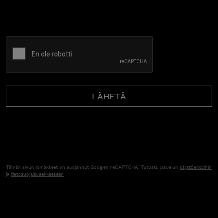
CAPTCHA
Tämän sivun lomakkeet on suojannut Googlen reCAPTCHA. Tutustu palvelun
käyttöehtoihin
ja
tietosuojalausekkeeseen