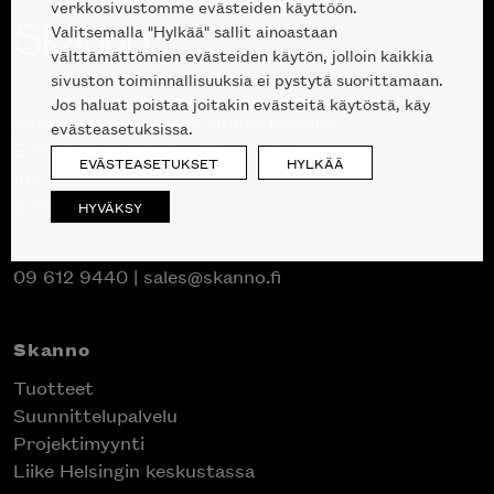
verkkosivustomme evästeiden käyttöön.
Valitsemalla "Hylkää" sallit ainoastaan
välttämättömien evästeiden käytön, jolloin kaikkia
sivuston toiminnallisuuksia ei pystytä suorittamaan.
Jos haluat poistaa joitakin evästeitä käytöstä, käy
Avoinna kuluttajille ja ammattilaisille:
evästeasetuksissa.
Erottajankatu 2, 00120 Helsinki
EVÄSTEASETUKSET
HYLKÄÄ
ma-pe 10 — 18
la 10-17
HYVÄKSY
09 612 9440
|
sales@skanno.fi
Inspiroidu italialaisen merkin laadukkaasta
huonekalumallistosta.
Skanno
Tuotteet
Suunnittelupalvelu
Projektimyynti
Liike Helsingin keskustassa