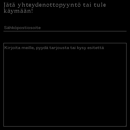
Jätä yhteydenottopyyntö tai tule
käymään!
Sähköpostiosoite
(Pakollinen)
Kirjoita
meille,
pyydä
tarjousta
tai
kysy
esitettä