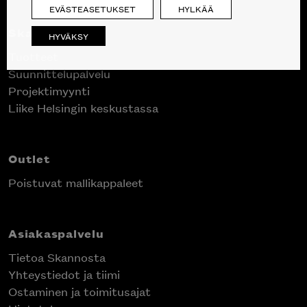
EVÄSTEASETUKSET
HYLKÄÄ
Skanno
HYVÄKSY
Tuotteet
Suunnittelupalvelu
Projektimyynti
Liike Helsingin keskustassa
Outlet
Poistuvat mallikappaleet
Asiakaspalvelu
Tietoa Skannosta
Yhteystiedot ja tiimi
Ostaminen ja toimitusajat