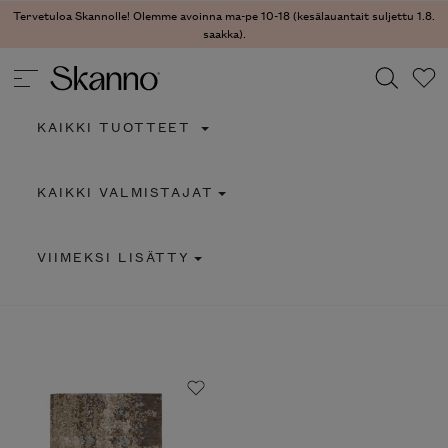
Tervetuloa Skannolle! Olemme avoinna ma-pe 10-18 (kesälauantait suljettu 1.8.
saakka).
KAIKKI TUOTTEET
Haku
KAIKKI VALMISTAJAT
Type 2 or more characters for results.
VIIMEKSI LISÄTTY