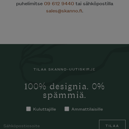
puhelimitse
09 612 9440
tai sähköpostilla
sales@skanno.fi
.
TILAA SKANNO-UUTISKIRJE
100% designia. 0%
spämmiä.
Kuluttajille
Ammattilaisille
TILAA