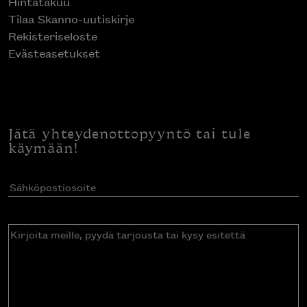
Hintatakuu
Tilaa Skanno-uutiskirje
Rekisteriseloste
Evästeasetukset
Jätä yhteydenottopyyntö tai tule
käymään!
Sähköpostiosoite
(Pakollinen)
Kirjoita
meille,
pyydä
tarjousta
tai