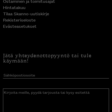
Ostaminen ja toimitusajat
Hintatakuu
Tilaa Skanno-uutiskirje
Rekisteriseloste
Evästeasetukset
Jätä yhteydenottopyyntö tai tule
käymään!
Sähköpostiosoite
(Pakollinen)
Kirjoita
meille,
pyydä
tarjousta