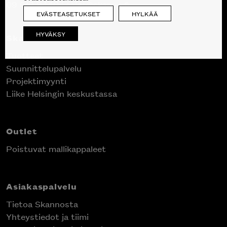
09 612 9440
|
sales@skanno.fi
EVÄSTEASETUKSET
HYLKÄÄ
HYVÄKSY
Skanno
Tuotteet
Suunnittelupalvelu
Projektimyynti
Liike Helsingin keskustassa
Outlet
Poistuvat mallikappaleet
Asiakaspalvelu
Tietoa Skannosta
Yhteystiedot ja tiimi