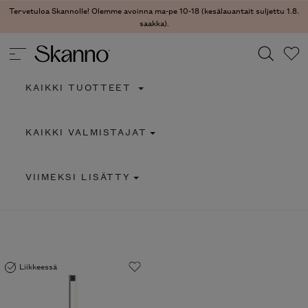
Tervetuloa Skannolle! Olemme avoinna ma-pe 10-18 (kesälauantait suljettu 1.8.
saakka).
KAIKKI TUOTTEET
Haku
KAIKKI VALMISTAJAT
Type 2 or more characters for results.
VIIMEKSI LISÄTTY
Liikkeessä