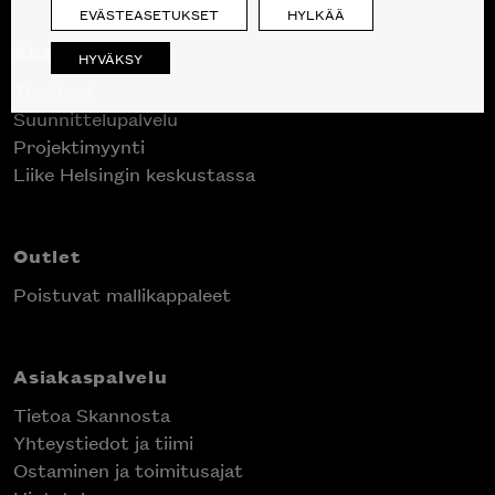
EVÄSTEASETUKSET
HYLKÄÄ
Skanno
HYVÄKSY
Tuotteet
Suunnittelupalvelu
Projektimyynti
Liike Helsingin keskustassa
Outlet
Poistuvat mallikappaleet
Asiakaspalvelu
Tietoa Skannosta
Yhteystiedot ja tiimi
Ostaminen ja toimitusajat