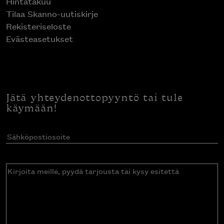
Hintatakuu
Tilaa Skanno-uutiskirje
Rekisteriseloste
Evästeasetukset
Jätä yhteydenottopyyntö tai tule
käymään!
Sähköpostiosoite
(Pakollinen)
Kirjoita
meille,
pyydä
tarjousta
tai