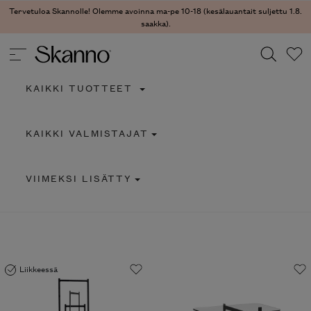
Tervetuloa Skannolle! Olemme avoinna ma-pe 10-18 (kesälauantait suljettu 1.8.
saakka).
KAIKKI TUOTTEET
Haku
KAIKKI VALMISTAJAT
Type 2 or more characters for results.
VIIMEKSI LISÄTTY
Liikkeessä