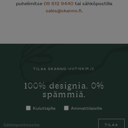
puhelimitse
09 612 9440
tai sähköpostilla
sales@skanno.fi
.
TILAA SKANNO-UUTISKIRJE
100% designia. 0%
spämmiä.
Kuluttajille
Ammattilaisille
TILAA