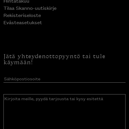
Hintatakuu
Tilaa Skanno-uutiskirje
Rekisteriseloste
Evästeasetukset
Jätä yhteydenottopyyntö tai tule
käymään!
Sähköpostiosoite
(Pakollinen)
Kirjoita
meille,
pyydä
tarjousta
tai