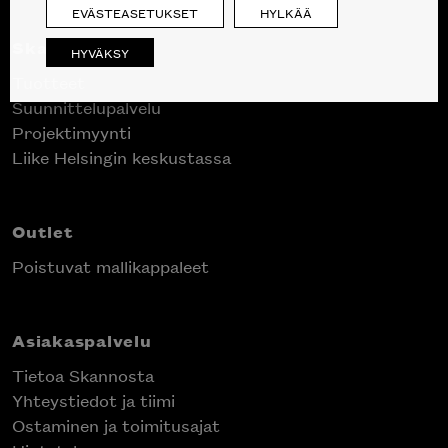
EVÄSTEASETUKSET
HYLKÄÄ
Skanno
HYVÄKSY
Tuotteet
Suunnittelupalvelu
Projektimyynti
Liike Helsingin keskustassa
Outlet
Poistuvat mallikappaleet
Asiakaspalvelu
Tietoa Skannosta
Yhteystiedot ja tiimi
Ostaminen ja toimitusajat