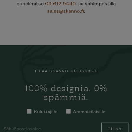
puhelimitse
09 612 9440
tai sähköpostilla
sales@skanno.fi
.
TILAA SKANNO-UUTISKIRJE
100% designia. 0%
spämmiä.
Kuluttajille
Ammattilaisille
TILAA