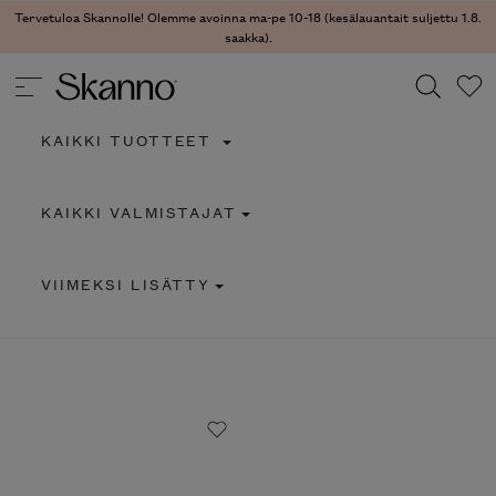
Tervetuloa Skannolle! Olemme avoinna ma-pe 10-18 (kesälauantait suljettu 1.8.
saakka).
KAIKKI TUOTTEET
Haku
KAIKKI VALMISTAJAT
Type 2 or more characters for results.
VIIMEKSI LISÄTTY