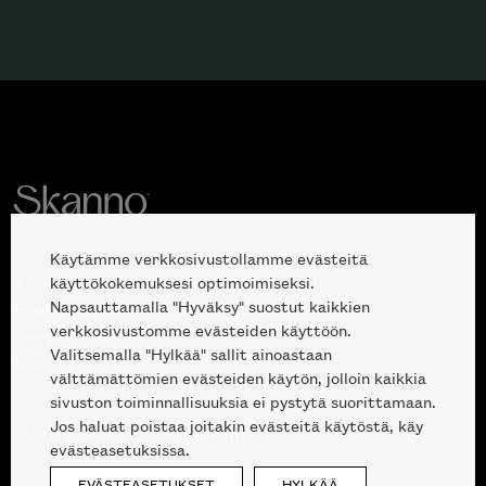
Käytämme verkkosivustollamme evästeitä
Avoinna kuluttajille ja ammattilaisille:
käyttökokemuksesi optimoimiseksi.
Napsauttamalla "Hyväksy" suostut kaikkien
Erottajankatu 2, 00120 Helsinki
verkkosivustomme evästeiden käyttöön.
ma-pe 10 — 18
Valitsemalla "Hylkää" sallit ainoastaan
la 10-17
välttämättömien evästeiden käytön, jolloin kaikkia
sivuston toiminnallisuuksia ei pystytä suorittamaan.
Jos haluat poistaa joitakin evästeitä käytöstä, käy
09 612 9440
|
sales@skanno.fi
evästeasetuksissa.
EVÄSTEASETUKSET
HYLKÄÄ