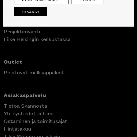
Skanno
HYVÄKSY
Tuotteet
Suunnittelupalvelu
Projektimyynti
Liike Helsingin keskustassa
Outlet
Poistuvat mallikappaleet
Asiakaspalvelu
Tietoa Skannosta
Yhteystiedot ja tiimi
Ostaminen ja toimitusajat
Hintatakuu
Tilaa Skanno-uutiskirje