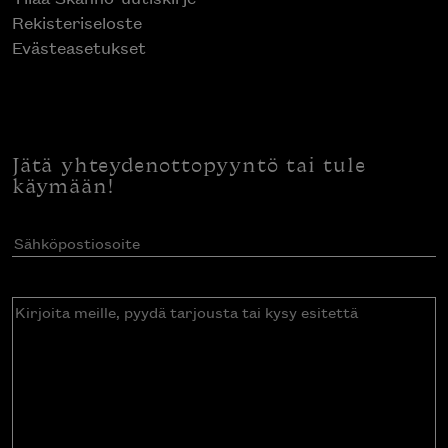
Rekisteriseloste
Evästeasetukset
Jätä yhteydenottopyyntö tai tule
käymään!
Sähköpostiosoite
(Pakollinen)
Kirjoita
meille,
pyydä
tarjousta
tai
kysy