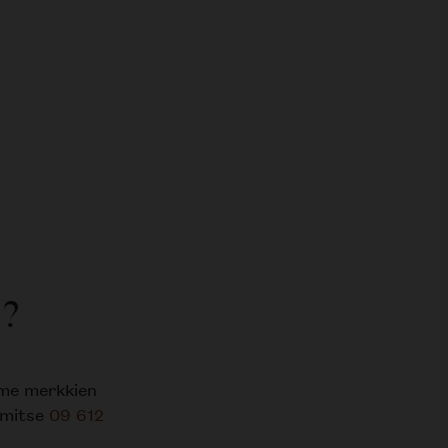
?
mme merkkien
limitse
09 612