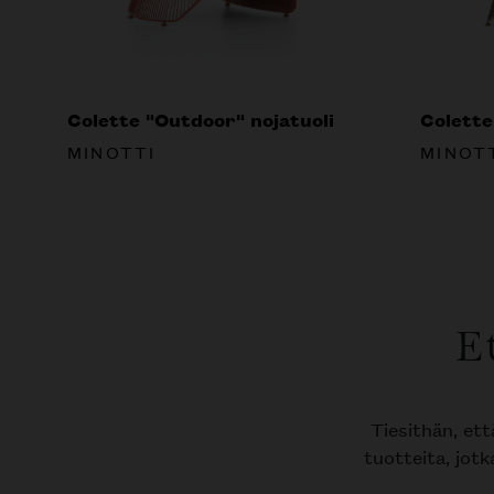
Colette "Outdoor" nojatuoli
Colette
MINOTTI
MINOT
E
Tiesithän, et
tuotteita, jotk