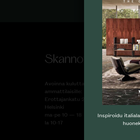
Avoinna kuluttajille ja
Ska
ammattilaisille:
Tuot
Erottajankatu 2, 00120
Suun
Helsinki
Proj
ma-pe 10 — 18
Inspiroidu italia
Liik
la 10-17
huonek