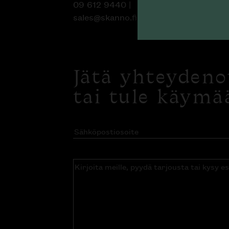
09 612 9440
|
sales@skanno.fi
Jätä yhteyden
tai tule käymä
Sähköpostiosoite
(Pakollinen)
Kirjoita
meille,
pyydä
tarjousta
tai
kysy