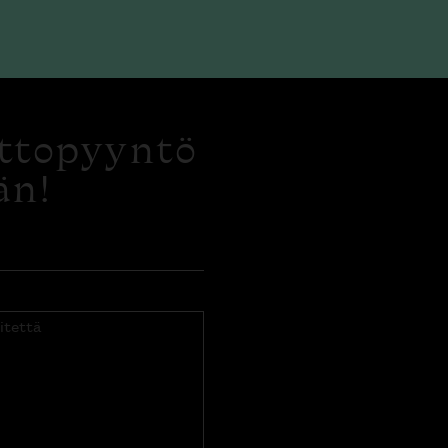
ottopyyntö
än!