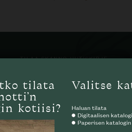
TILAA SKANNO-UUTISKIRJE
designia. 0% sp
tko tilata
Valitse ka
notti’n
Kuluttajille
Ammattilaisille
in kotiisi?
Haluan tilata
Digitaalisen katalog
Paperisen katalogin