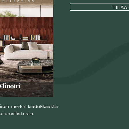
Käytämme verkkosivustollamme evästeitä
käyttökokemuksesi optimoimiseksi. Napsauttamalla "Hyväksy"
suostut kaikkien verkkosivustomme evästeiden käyttöön.
Valitsemalla "Hylkää" sallit ainoastaan välttämättömien
evästeiden käytön, jolloin kaikkia sivuston toiminnallisuuksia ei
pystytä suorittamaan. Jos haluat poistaa joitakin evästeitä
käytöstä, käy evästeasetuksissa.
EVÄSTEASETUKSET
HYLKÄÄ
HYVÄKSY
nno
Outlet
teet
Poistuvat mallikappaleet
nittelupalvelu
ektimyynti
laisen merkin laadukkaasta
e Helsingin keskustassa
alumallistosta.