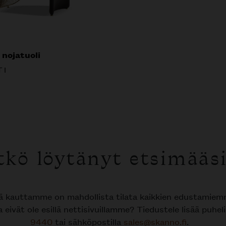
 nojatuoli
TI
tkö löytänyt etsimääsi
tä kauttamme on mahdollista tilata kaikkien edustamie
a eivät ole esillä nettisivuillamme? Tiedustele lisää puhe
9440
tai sähköpostilla
sales@skanno.fi
.