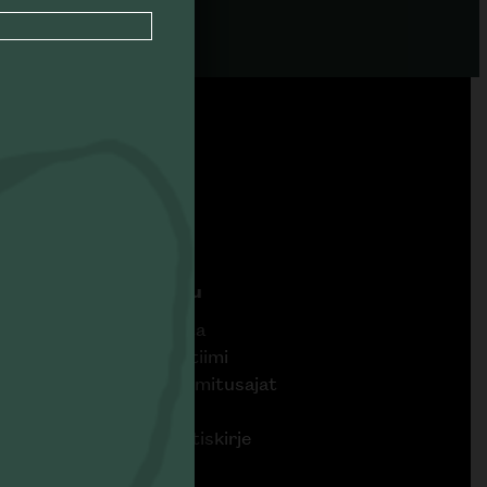
Asiakaspalvelu
Tietoa Skannosta
Yhteystiedot ja tiimi
Ostaminen ja toimitusajat
Hintatakuu
Tilaa Skanno-uutiskirje
Rekisteriseloste