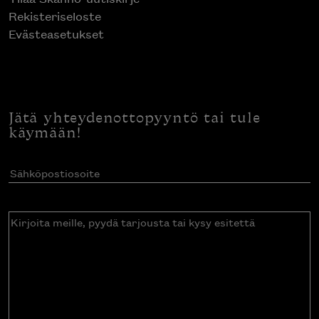
Rekisteriseloste
Evästeasetukset
Jätä yhteydenottopyyntö tai tule
käymään!
Sähköpostiosoite
(Pakollinen)
Kirjoita
meille,
pyydä
tarjousta
tai
kysy