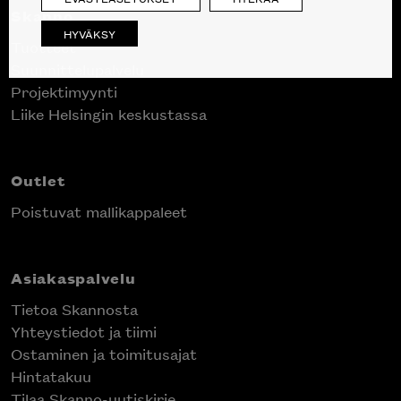
Skanno
HYVÄKSY
Tuotteet
Suunnittelupalvelu
Projektimyynti
Liike Helsingin keskustassa
Outlet
Poistuvat mallikappaleet
Asiakaspalvelu
Tietoa Skannosta
Yhteystiedot ja tiimi
Ostaminen ja toimitusajat
Hintatakuu
Tilaa Skanno-uutiskirje