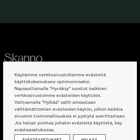
Käytämme verkkosivustollamme evästeitä
Avoinna kuluttajille ja ammattilaisille:
käyttökokemuksesi optimoimiseksi.
Napsauttamalla "Hyväksy" suostut kaikkien
Erottajankatu 2, 00120 Helsinki
verkkosivustomme evästeiden käyttöön.
ma-pe 10 — 18
Valitsemalla "Hylkää" sallit ainoastaan
la 10-17
välttämättömien evästeiden käytön, jolloin kaikkia
sivuston toiminnallisuuksia ei pystytä suorittamaan.
Jos haluat poistaa joitakin evästeitä käytöstä, käy
09 612 9440
|
sales@skanno.fi
evästeasetuksissa.
EVÄSTEASETUKSET
HYLKÄÄ