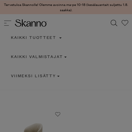
Tervetuloa Skannolle! Olemme avoinna ma-pe 10-18 (kesälauantait suljettu 1.8.
saakka).
KAIKKI TUOTTEET
Haku
KAIKKI VALMISTAJAT
Type 2 or more characters for results.
VIIMEKSI LISÄTTY