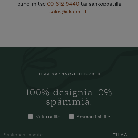
puhelimitse
09 612 9440
tai sähköpostilla
sales@skanno.fi
.
TILAA SKANNO-UUTISKIRJE
100% designia. 0%
spämmiä.
Kuluttajille
Ammattilaisille
TILAA