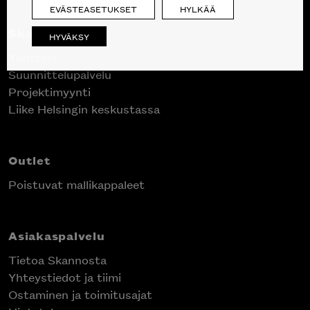
EVÄSTEASETUKSET
HYLKÄÄ
Skanno
HYVÄKSY
Tuotteet
Suunnittelupalvelu
Projektimyynti
Liike Helsingin keskustassa
Outlet
Poistuvat mallikappaleet
Asiakaspalvelu
Tietoa Skannosta
Yhteystiedot ja tiimi
Ostaminen ja toimitusajat