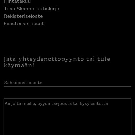
Hintatakuu
Tilaa Skanno-uutiskirje
Rekisteriseloste
Evästeasetukset
Jätä yhteydenottopyyntö tai tule
käymään!
Sähköpostiosoite
(Pakollinen)
Kirjoita
meille,
pyydä
tarjousta
tai