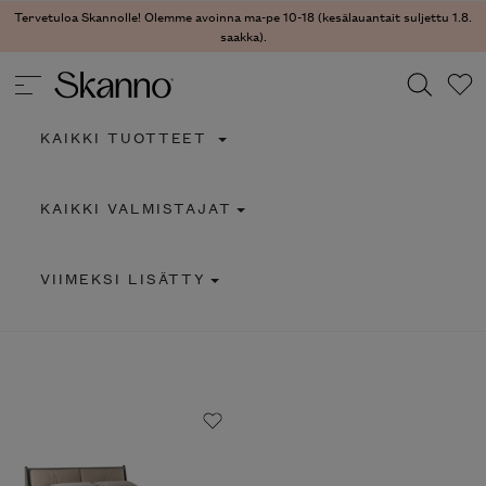
Tervetuloa Skannolle! Olemme avoinna ma-pe 10-18 (kesälauantait suljettu 1.8.
saakka).
KAIKKI TUOTTEET
Haku
KAIKKI VALMISTAJAT
Type 2 or more characters for results.
VIIMEKSI LISÄTTY