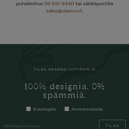
puhelimitse
09 612 9440
tai sähköpostilla
sales@skanno.fi
.
TILAA SKANNO-UUTISKIRJE
100% designia. 0%
spämmiä.
Kuluttajille
Ammattilaisille
TILAA