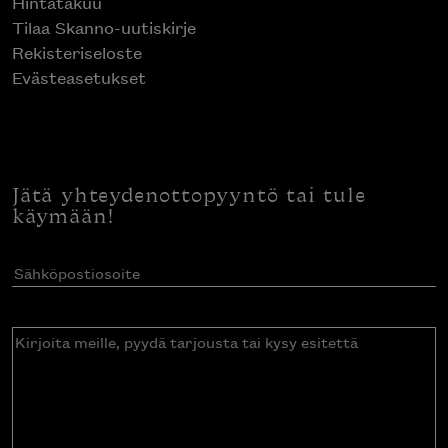
Hintatakuu
Tilaa Skanno-uutiskirje
Rekisteriseloste
Evästeasetukset
Jätä yhteydenottopyyntö tai tule
käymään!
Sähköpostiosoite
(Pakollinen)
Kirjoita
meille,
pyydä
tarjousta
tai