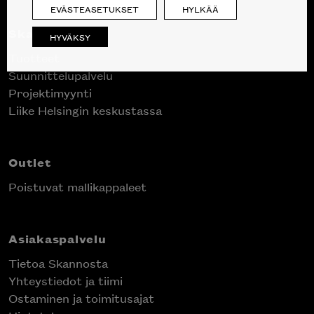
EVÄSTEASETUKSET
HYLKÄÄ
Skanno
HYVÄKSY
Tuotteet
Suunnittelupalvelu
Projektimyynti
Liike Helsingin keskustassa
Outlet
Poistuvat mallikappaleet
Asiakaspalvelu
Tietoa Skannosta
Yhteystiedot ja tiimi
Ostaminen ja toimitusajat