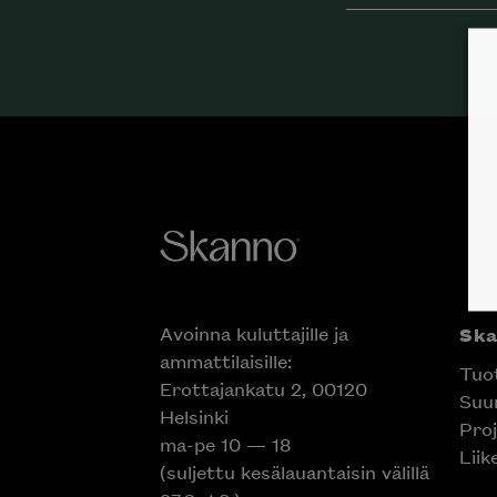
Avoinna kuluttajille ja
Ska
ammattilaisille:
Tuot
Erottajankatu 2, 00120
Suun
Helsinki
Proj
Inspiroidu italia
ma-pe 10 — 18
Liik
huonek
(suljettu kesälauantaisin
välillä 27.6.-1.8.)