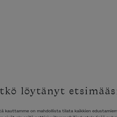
tkö löytänyt etsimääsi
tä kauttamme on mahdollista tilata kaikkien edustamie
a eivät ole esillä nettisivuillamme? Tiedustele lisää puhe