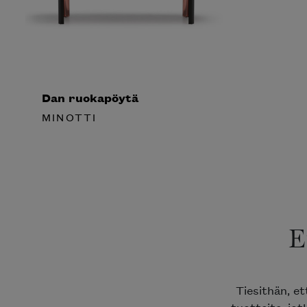
Dan ruokapöytä
MINOTTI
E
Tiesithän, et
tuotteita, jotk