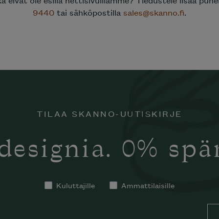
9440
tai sähköpostilla
sales@skanno.fi
.
TILAA SKANNO-UUTISKIRJE
designia. 0% sp
tko tilata
notti’n
in kotiisi?
Kuluttajille
Ammattilaisille