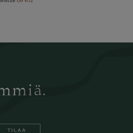
ämmiä.
TILAA