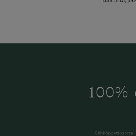
100% 
Halua
Mi
katalog