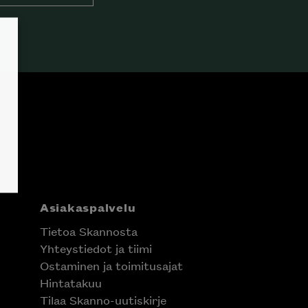
Asiakaspalvelu
Tietoa Skannosta
Yhteystiedot ja tiimi
Ostaminen ja toimitusajat
Hintatakuu
Tilaa Skanno-uutiskirje