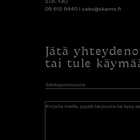
09 612 9440
|
sales@skanno.fi
Jätä yhteyden
tai tule käymä
Sähköpostiosoite
(Pakollinen)
Kirjoita
meille,
pyydä
tarjousta
tai