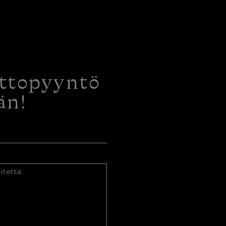
ottopyyntö
än!