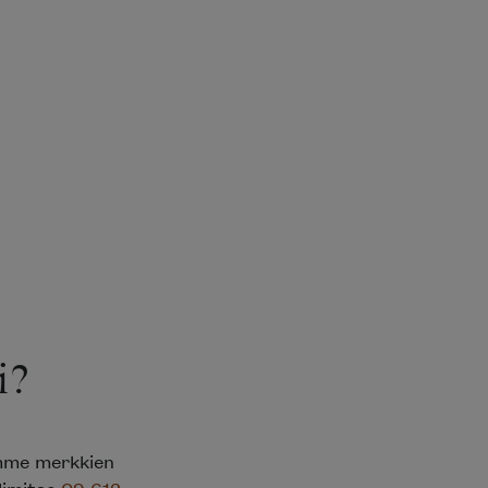
?
mme merkkien
limitse
09 612