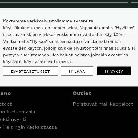
Käytämme verkkosivustollamme evästeitä
käyttökokemuksesi optimoimiseksi. Napsauttamalla "Hyväksy"
suostut kaikkien verkkosivustomme evästeiden käyttöön.
Valitsemalla "Hylkää" sallit ainoastaan välttämättömien
evästeiden käytön, jolloin kaikkia sivuston toiminnallisuuksia ei
pystytä suorittamaan. Jos haluat poistaa joitakin evästeitä
käytöstä, käy evästeasetuksissa.
EVÄSTEASETUKSET
HYLKÄÄ
HYVÄKSY
nno
Outlet
teet
Poistuvat mallikappaleet
nittelupalvelu
ektimyynti
laisen merkin laadukkaasta
e Helsingin keskustassa
alumallistosta.