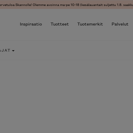
vetuloa Skannolle! Olemme avoinna ma-pe 10-18 (kesälauantait suljettu 1.8. saakka)
Inspiraatio
Tuotteet
Tuotemerkit
Palvelut
JAT
r results.