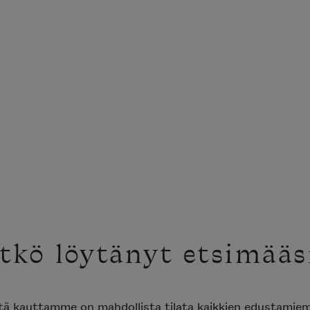
tkö löytänyt etsimääs
ttä kauttamme on mahdollista tilata kaikkien edustami