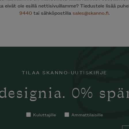
ka eivät ole esillä nettisivuillamme? Tiedustele lisää puh
9440
tai sähköpostilla
sales@skanno.fi
.
TILAA SKANNO-UUTISKIRJE
designia. 0% sp
Kuluttajille
Ammattilaisille