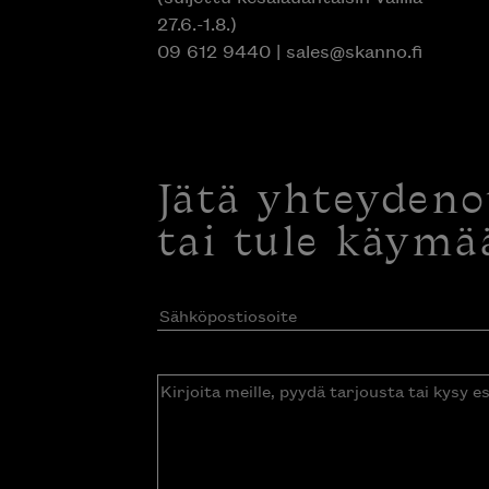
27.6.-1.8.)
09 612 9440
|
sales@skanno.fi
Jätä yhteyden
tai tule käymä
Sähköpostiosoite
(Pakollinen)
Kirjoita
meille,
pyydä
tarjousta