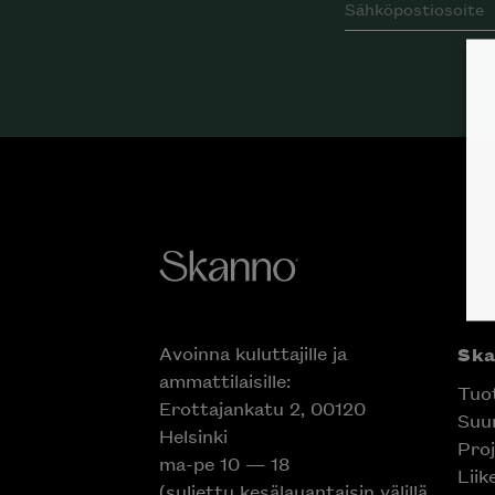
Avoinna kuluttajille ja
Sk
ammattilaisille:
Tuo
Erottajankatu 2, 00120
Suun
Helsinki
Proj
ma-pe 10 — 18
Liik
(suljettu kesälauantaisin välillä