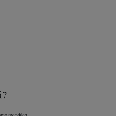
i?
emme merkkien