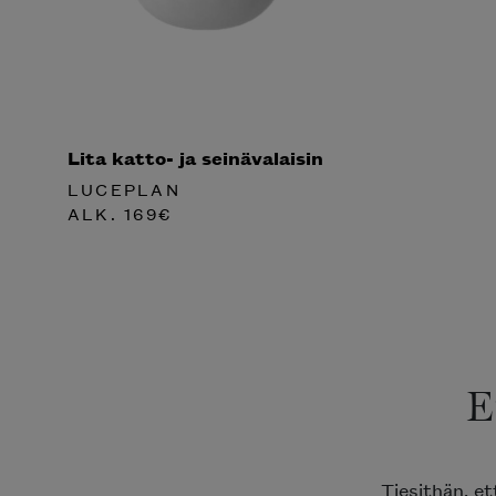
Lita katto- ja seinävalaisin
LUCEPLAN
ALK.
169
€
E
Tiesithän, e