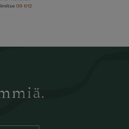
elimitse
09 612
ämmiä.