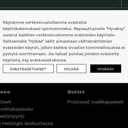
Käytämme verkkosivustollamme evästeitä
käyttökokemuksesi optimoimiseksi. Napsauttamalla "Hyväksy"
suostut kaikkien verkkosivustomme evästeiden käyttöön.
Valitsemalla "Hylkää" sallit ainoastaan välttämättömien
evästeiden käytön, jolloin kaikkia sivuston toiminnallisuuksia ei
pystytä suorittamaan. Jos haluat poistaa joitakin evästeitä
käytöstä, käy evästeasetuksissa.
EVÄSTEASETUKSET
HYLKÄÄ
HYVÄKSY
anno
Outlet
tteet
Poistuvat mallikappaleet
nittelupalvelu
ektimyynti
e Helsingin keskustassa