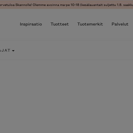
ervetuloa Skannolle! Olemme avoinna ma-pe 10-18 (kesälauantait suljettu 1.8. saakka
Inspiraatio
Tuotteet
Tuotemerkit
Palvelut
AJAT
r results.