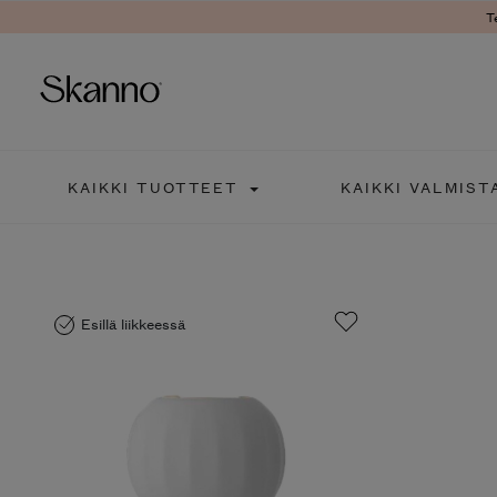
T
Haku
KAIKKI TUOTTEET
KAIKKI VALMIST
Type 2 or more characters fo
Esillä liikkeessä