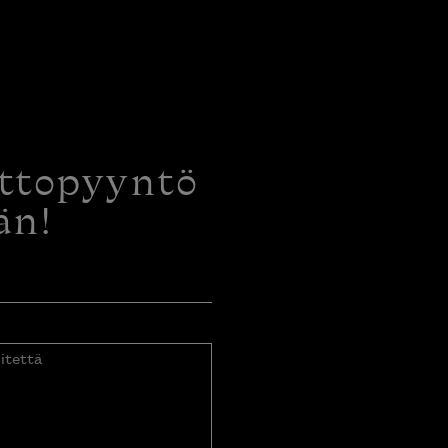
ottopyyntö
än!