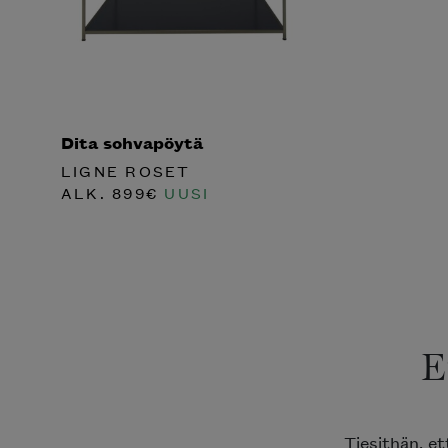
Dita sohvapöytä
LIGNE ROSET
ALK.
899
€
UUSI
E
Tiesithän, e