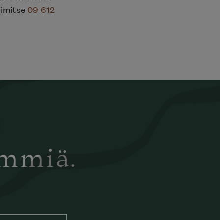
elimitse
09 612
ämmiä.