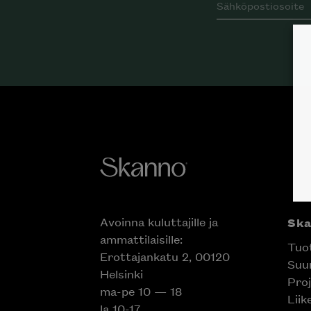
Avoinna kuluttajille ja
Sk
ammattilaisille:
Tuo
Erottajankatu 2, 00120
Suun
Helsinki
Proj
ma-pe 10 — 18
Liik
la 10-17