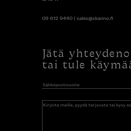
09 612 9440
|
sales@skanno.fi
Jätä yhteyden
tai tule käymä
Sähköpostiosoite
(Pakollinen)
Kirjoita
meille,
pyydä
tarjousta