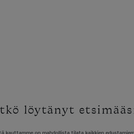
tkö löytänyt etsimääs
ttä kauttamme on mahdollista tilata kaikkien edustami