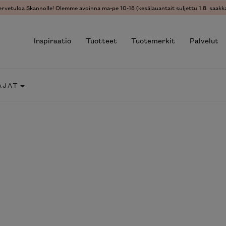
ervetuloa Skannolle! Olemme avoinna ma-pe 10-18 (kesälauantait suljettu 1.8. saakka
Inspiraatio
Tuotteet
Tuotemerkit
Palvelut
AJAT
r results.