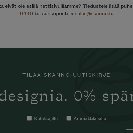
ka eivät ole esillä nettisivuillamme? Tiedustele lisää puh
9440
tai sähköpostilla
sales@skanno.fi
.
TILAA SKANNO-UUTISKIRJE
designia. 0% sp
Kuluttajille
Ammattilaisille