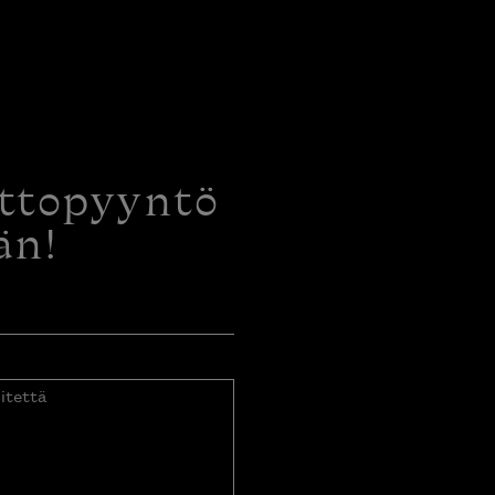
ottopyyntö
än!