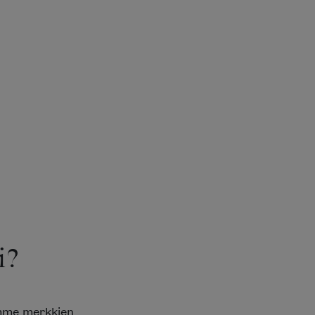
i?
emme merkkien