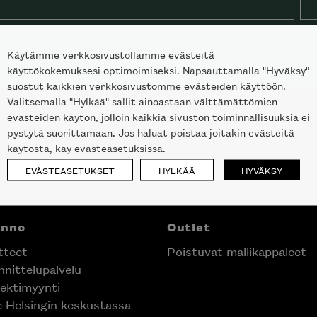
Käytämme verkkosivustollamme evästeitä
käyttökokemuksesi optimoimiseksi. Napsauttamalla "Hyväksy"
suostut kaikkien verkkosivustomme evästeiden käyttöön.
Valitsemalla "Hylkää" sallit ainoastaan välttämättömien
evästeiden käytön, jolloin kaikkia sivuston toiminnallisuuksia ei
pystytä suorittamaan. Jos haluat poistaa joitakin evästeitä
käytöstä, käy evästeasetuksissa.
EVÄSTEASETUKSET
HYLKÄÄ
HYVÄKSY
anno
Outlet
tteet
Poistuvat mallikappaleet
nittelupalvelu
ektimyynti
e Helsingin keskustassa