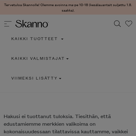
Tervetuloa Skannolle! Olemme avoinna ma-pe 10-18 (kesälauantait suljettu 1.8.
saakka).
KAIKKI TUOTTEET
Haku
KAIKKI VALMISTAJAT
Type 2 or more characters for results.
VIIMEKSI LISÄTTY
Hakusi
ei tuottanut tuloksia. Tiesithän, että
edustamiemme merkkien valikoima on
kokonaisuudessaan tilattavissa kauttamme, vaikkei