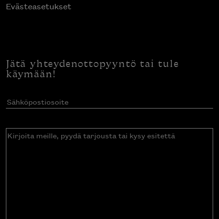
Evästeasetukset
Jätä yhteydenottopyyntö tai tule
käymään!
Sähköpostiosoite
(Pakollinen)
Kirjoita
meille,
pyydä
tarjousta
tai
kysy
esitettä