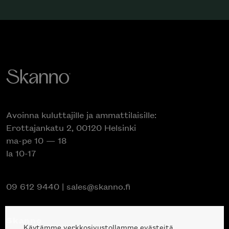
Avoinna kuluttajille ja ammattilaisille:
Erottajankatu 2, 00120 Helsinki
ma-pe 10 — 18
la 10-17
09 612 9440
|
sales@skanno.fi
Skanno
Käytämme verkkosivustollamme evästeitä