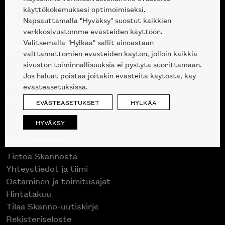
Tuotteet
käyttökokemuksesi optimoimiseksi.
Napsauttamalla "Hyväksy" suostut kaikkien
Suunnittelupalvelu
verkkosivustomme evästeiden käyttöön.
Projektimyynti
Valitsemalla "Hylkää" sallit ainoastaan
Liike Helsingin keskustassa
välttämättömien evästeiden käytön, jolloin kaikkia
sivuston toiminnallisuuksia ei pystytä suorittamaan.
Jos haluat poistaa joitakin evästeitä käytöstä, käy
Outlet
evästeasetuksissa.
Poistuvat mallikappaleet
EVÄSTEASETUKSET
HYLKÄÄ
HYVÄKSY
Asiakaspalvelu
Tietoa Skannosta
Yhteystiedot ja tiimi
Ostaminen ja toimitusajat
Hintatakuu
Tilaa Skanno-uutiskirje
Rekisteriseloste