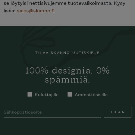
se löytyisi nettisivujemme tuotevalikoimasta. Kysy
lisää:
sales@skanno.fi
.
TILAA SKANNO-UUTISKIRJE
100% designia. 0%
spämmiä.
Kuluttajille
Ammattilaisille
TILAA