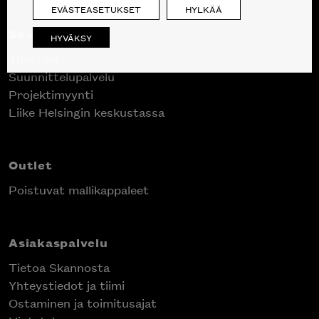
EVÄSTEASETUKSET
HYLKÄÄ
Skanno
HYVÄKSY
Tuotteet
Suunnittelupalvelu
Projektimyynti
Liike Helsingin keskustassa
Outlet
Poistuvat mallikappaleet
Asiakaspalvelu
Tietoa Skannosta
Yhteystiedot ja tiimi
Ostaminen ja toimitusajat