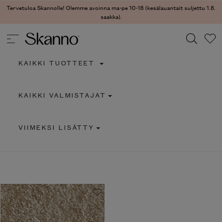
Tervetuloa Skannolle! Olemme avoinna ma-pe 10-18 (kesälauantait suljettu 1.8.
saakka).
KAIKKI TUOTTEET
Haku
KAIKKI VALMISTAJAT
Type 2 or more characters for results.
VIIMEKSI LISÄTTY