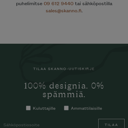
puhelimitse
09 612 9440
tai sähköpostilla
sales@skanno.fi
.
TILAA SKANNO-UUTISKIRJE
100% designia. 0%
spämmiä.
Kuluttajille
Ammattilaisille
TILAA