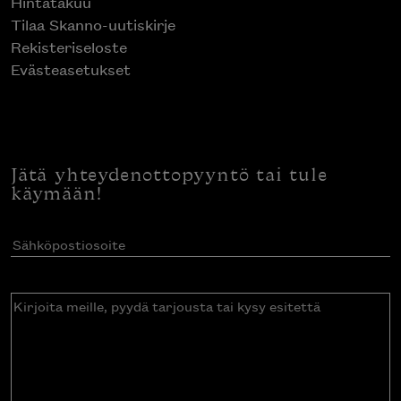
Hintatakuu
Tilaa Skanno-uutiskirje
Rekisteriseloste
Evästeasetukset
Jätä yhteydenottopyyntö tai tule
käymään!
Sähköpostiosoite
(Pakollinen)
Kirjoita
meille,
pyydä
tarjousta
tai