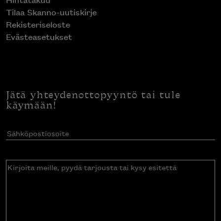
Tilaa Skanno-uutiskirje
Rekisteriseloste
Evästeasetukset
Jätä yhteydenottopyyntö tai tule
käymään!
Sähköpostiosoite
(Pakollinen)
Kirjoita
meille,
pyydä
tarjousta
tai