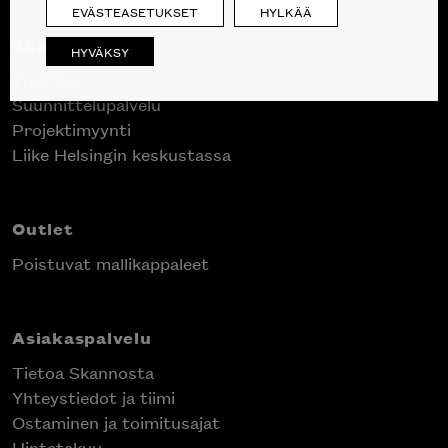
EVÄSTEASETUKSET
HYLKÄÄ
Skanno
HYVÄKSY
Tuotteet
Suunnittelupalvelu
Projektimyynti
Liike Helsingin keskustassa
Outlet
Poistuvat mallikappaleet
Asiakaspalvelu
Tietoa Skannosta
Yhteystiedot ja tiimi
Ostaminen ja toimitusajat
Hintatakuu