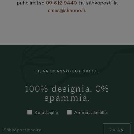
puhelimitse
09 612 9440
tai sähköpostilla
sales@skanno.fi
.
TILAA SKANNO-UUTISKIRJE
100% designia. 0%
spämmiä.
Kuluttajille
Ammattilaisille
TILAA