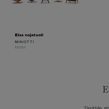
Elas nojatuoli
MINOTTI
UUSI
E
Tiesithän, et