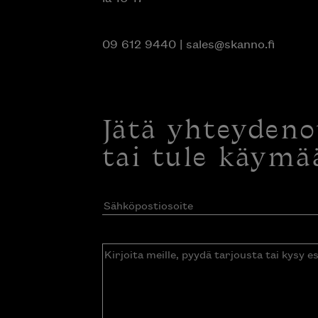
09 612 9440
|
sales@skanno.fi
Jätä yhteyden
tai tule käymä
Sähköpostiosoite
(Pakollinen)
Kirjoita
meille,
pyydä
tarjousta