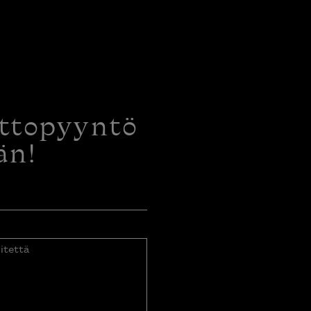
ottopyyntö
än!