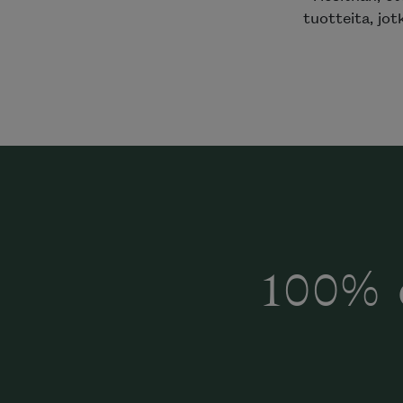
tuotteita, jotk
100% 
Halua
Mi
katalog