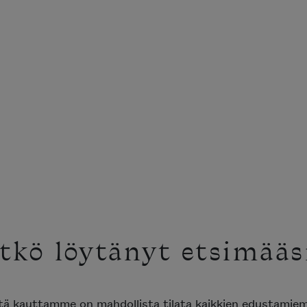
tkö löytänyt etsimääsi
tä kauttamme on mahdollista tilata kaikkien edustamie