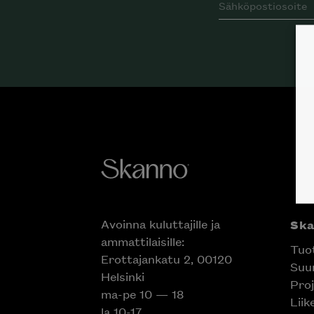
Avoinna kuluttajille ja
Ska
ammattilaisille:
Tuot
Erottajankatu 2, 00120
Suun
Helsinki
Inspiroidu italia
Proj
ma-pe 10 — 18
huonek
Liik
la 10-17