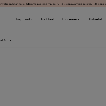
vetuloa Skannolle! Olemme avoinna ma-pe 10-18 (kesälauantait suljettu 1.8. saakka)
Inspiraatio
Tuotteet
Tuotemerkit
Palvelut
JAT
r results.