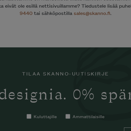
a eivät ole esillä nettisivuillamme? Tiedustele lisää puhe
9440
tai sähköpostilla
sales@skanno.fi
.
TILAA SKANNO-UUTISKIRJE
designia. 0% sp
tko tilata
notti’n
in kotiisi?
Kuluttajille
Ammattilaisille