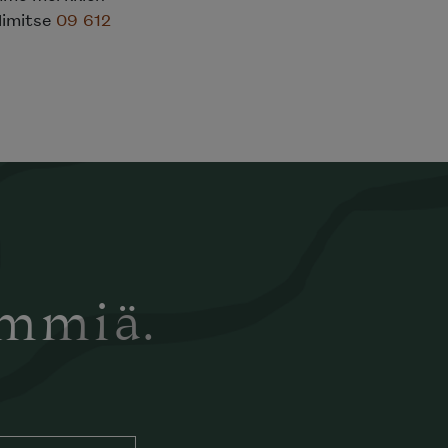
limitse
09 612
ämmiä.