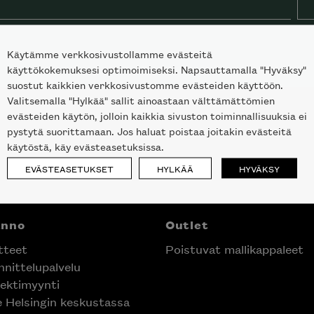
Käytämme verkkosivustollamme evästeitä
käyttökokemuksesi optimoimiseksi. Napsauttamalla "Hyväksy"
suostut kaikkien verkkosivustomme evästeiden käyttöön.
Valitsemalla "Hylkää" sallit ainoastaan välttämättömien
evästeiden käytön, jolloin kaikkia sivuston toiminnallisuuksia ei
pystytä suorittamaan. Jos haluat poistaa joitakin evästeitä
käytöstä, käy evästeasetuksissa.
EVÄSTEASETUKSET
HYLKÄÄ
HYVÄKSY
nno
Outlet
teet
Poistuvat mallikappaleet
nittelupalvelu
laisen merkin laadukkaasta
ektimyynti
alumallistosta.
e Helsingin keskustassa