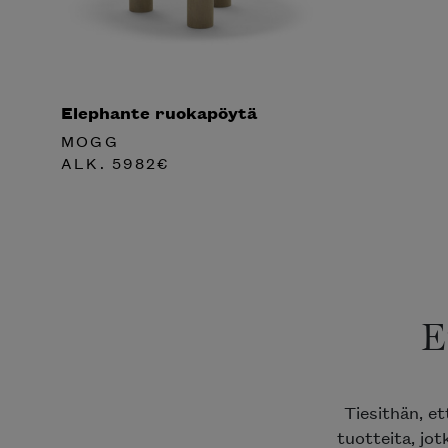
Elephante ruokapöytä
MOGG
ALK.
5982
€
E
Tiesithän, e
tuotteita, jot