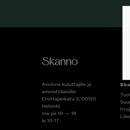
Avoinna kuluttajille ja
Sk
ammattilaisille:
Tuo
Erottajankatu 2, 00120
Suun
Helsinki
Proj
ma-pe 10 — 18
Liik
la 10-17