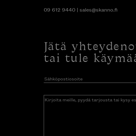
09 612 9440
|
sales@skanno.fi
Jätä yhteyden
tai tule käymä
Sähköpostiosoite
(Pakollinen)
Kirjoita
meille,
pyydä
tarjousta
tai
kysy