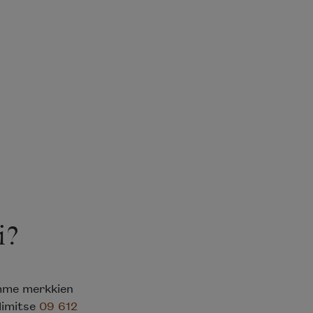
i?
emme merkkien
elimitse
09 612