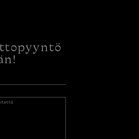
ottopyyntö
än!