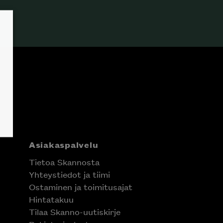
Asiakaspalvelu
Tietoa Skannosta
Yhteystiedot ja tiimi
Ostaminen ja toimitusajat
Hintatakuu
Tilaa Skanno-uutiskirje