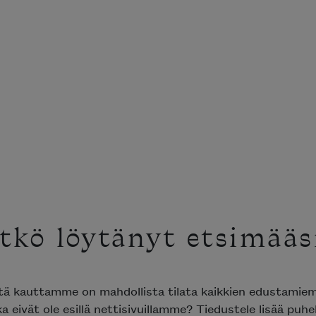
tkö löytänyt etsimääs
ttä kauttamme on mahdollista tilata kaikkien edustami
ka eivät ole esillä nettisivuillamme? Tiedustele lisää puh