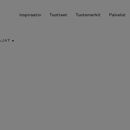
Inspiraatio
Tuotteet
Tuotemerkit
Palvelut
AJAT
r results.