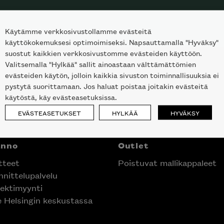
Käytämme verkkosivustollamme evästeitä
käyttökokemuksesi optimoimiseksi. Napsauttamalla "Hyväksy"
suostut kaikkien verkkosivustomme evästeiden käyttöön.
Valitsemalla "Hylkää" sallit ainoastaan välttämättömien
evästeiden käytön, jolloin kaikkia sivuston toiminnallisuuksia ei
pystytä suorittamaan. Jos haluat poistaa joitakin evästeitä
käytöstä, käy evästeasetuksissa.
EVÄSTEASETUKSET
HYLKÄÄ
HYVÄKSY
anno
Outlet
tteet
Poistuvat mallikappaleet
nittelupalvelu
ektimyynti
e Helsingin keskustassa