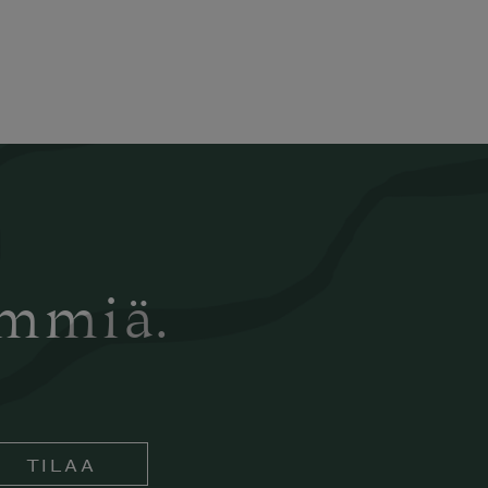
ämmiä.
TILAA