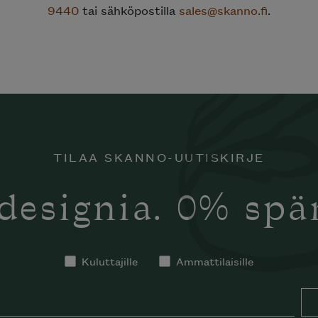
9440
tai sähköpostilla
sales@skanno.fi
.
TILAA SKANNO-UUTISKIRJE
designia. 0% sp
Kuluttajille
Ammattilaisille