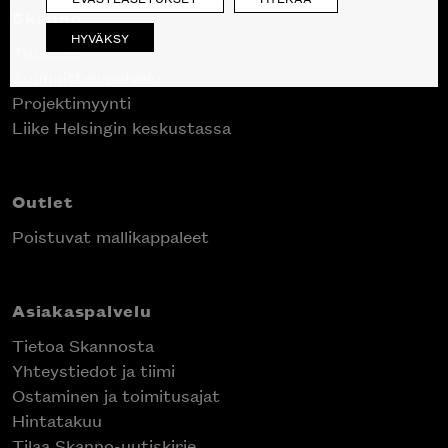
Skanno
HYVÄKSY
Tuotteet
Suunnittelupalvelu
Projektimyynti
Liike Helsingin keskustassa
Outlet
Poistuvat mallikappaleet
Asiakaspalvelu
Tietoa Skannosta
Yhteystiedot ja tiimi
Ostaminen ja toimitusajat
Hintatakuu
Tilaa Skanno-uutiskirje