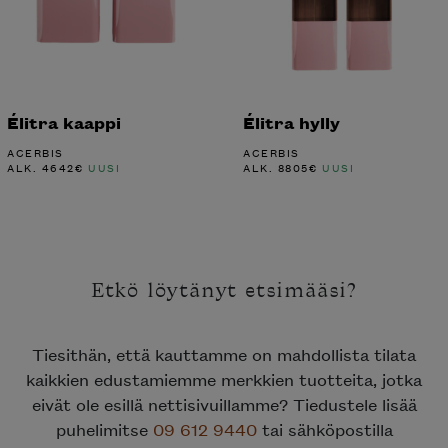
Élitra kaappi
Élitra hylly
ACERBIS
ACERBIS
ALK.
4642
€
UUSI
ALK.
8805
€
UUSI
Etkö löytänyt etsimääsi?
Tiesithän, että kauttamme on mahdollista tilata
kaikkien edustamiemme merkkien tuotteita, jotka
eivät ole esillä nettisivuillamme? Tiedustele lisää
puhelimitse
09 612 9440
tai sähköpostilla