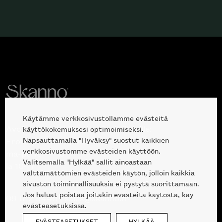
Käytämme verkkosivustollamme evästeitä
Avoinna kuluttajille ja ammattilaisille:
käyttökokemuksesi optimoimiseksi.
Napsauttamalla "Hyväksy" suostut kaikkien
Erottajankatu 2, 00120 Helsinki
verkkosivustomme evästeiden käyttöön.
ma-pe 10 — 18
Valitsemalla "Hylkää" sallit ainoastaan
la 10-17
välttämättömien evästeiden käytön, jolloin kaikkia
sivuston toiminnallisuuksia ei pystytä suorittamaan.
Jos haluat poistaa joitakin evästeitä käytöstä, käy
09 612 9440
|
sales@skanno.fi
evästeasetuksissa.
EVÄSTEASETUKSET
HYLKÄÄ