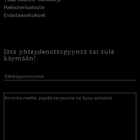
Rekisteriseloste
Evästeasetukset
Jätä yhteydenottopyyntö tai tule
käymään!
Sähköpostiosoite
(Pakollinen)
Kirjoita
meille,
pyydä
tarjousta
tai
kysy