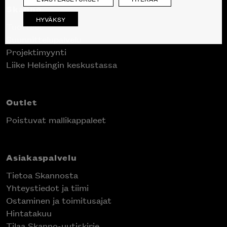
Skanno
HYVÄKSY
Tuotteet
Suunnittelupalvelu
Projektimyynti
Liike Helsingin keskustassa
Outlet
Poistuvat mallikappaleet
Asiakaspalvelu
Tietoa Skannosta
Yhteystiedot ja tiimi
Ostaminen ja toimitusajat
Hintatakuu
Tilaa Skanno-uutiskirje