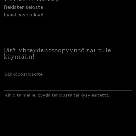
Rekisteriseloste
Evästeasetukset
Jätä yhteydenottopyyntö tai tule
käymään!
Sähköpostiosoite
(Pakollinen)
Kirjoita
meille,
pyydä
tarjousta
tai
kysy