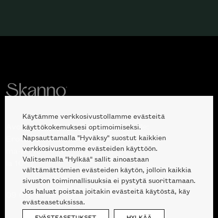
Käytämme verkkosivustollamme evästeitä
Avoinna kuluttajille ja ammattilaisille:
käyttökokemuksesi optimoimiseksi.
Napsauttamalla "Hyväksy" suostut kaikkien
Erottajankatu 2, 00120 Helsinki
verkkosivustomme evästeiden käyttöön.
ma-pe 10 — 18
Valitsemalla "Hylkää" sallit ainoastaan
la 10-17
välttämättömien evästeiden käytön, jolloin kaikkia
sivuston toiminnallisuuksia ei pystytä suorittamaan.
Jos haluat poistaa joitakin evästeitä käytöstä, käy
09 612 9440
|
sales@skanno.fi
evästeasetuksissa.
EVÄSTEASETUKSET
HYLKÄÄ