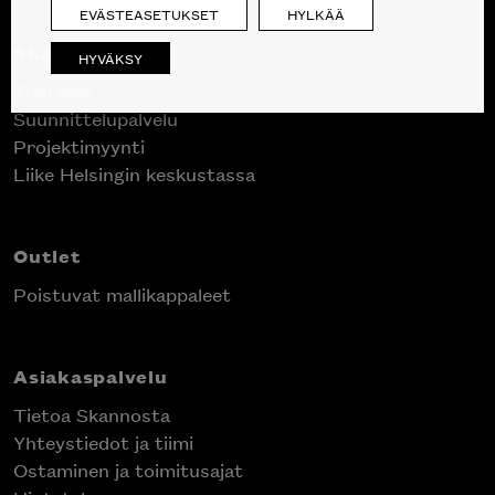
EVÄSTEASETUKSET
HYLKÄÄ
Skanno
HYVÄKSY
Tuotteet
Suunnittelupalvelu
Projektimyynti
Liike Helsingin keskustassa
Outlet
Poistuvat mallikappaleet
Asiakaspalvelu
Tietoa Skannosta
Yhteystiedot ja tiimi
Ostaminen ja toimitusajat