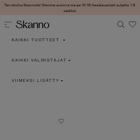
Tervetuloa Skannolle! Olemme avoinna ma-pe 10-18 (kesälauantait suljettu 1.8.
saakka).
KAIKKI TUOTTEET
Haku
KAIKKI VALMISTAJAT
Type 2 or more characters for results.
VIIMEKSI LISÄTTY