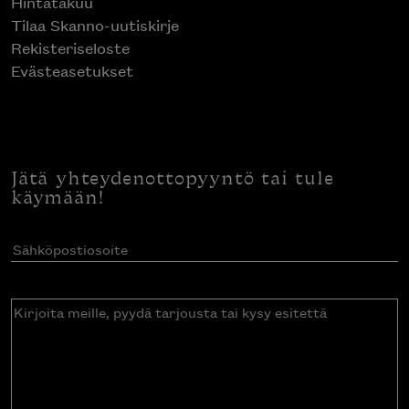
Hintatakuu
Tilaa Skanno-uutiskirje
Rekisteriseloste
Evästeasetukset
Jätä yhteydenottopyyntö tai tule
käymään!
Sähköpostiosoite
(Pakollinen)
Kirjoita
meille,
pyydä
tarjousta
tai