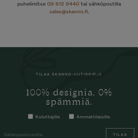
puhelimitse
09 612 9440
tai sähköpostilla
sales@skanno.fi
.
TILAA SKANNO-UUTISKIRJE
100% designia. 0%
spämmiä.
Kuluttajille
Ammattilaisille
TILAA