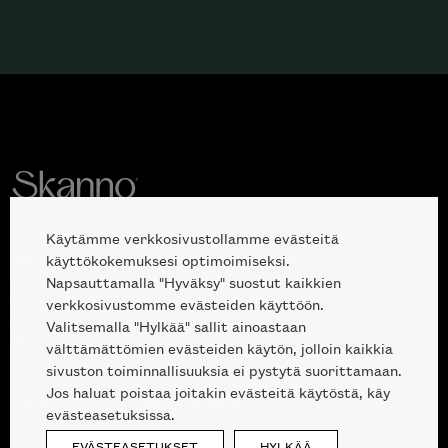
Käytämme verkkosivustollamme evästeitä
Avoinna kuluttajille ja ammattilaisille:
käyttökokemuksesi optimoimiseksi.
Napsauttamalla "Hyväksy" suostut kaikkien
Erottajankatu 2, 00120 Helsinki
verkkosivustomme evästeiden käyttöön.
ma-pe 10 — 18
Valitsemalla "Hylkää" sallit ainoastaan
la 10-17
välttämättömien evästeiden käytön, jolloin kaikkia
sivuston toiminnallisuuksia ei pystytä suorittamaan.
Jos haluat poistaa joitakin evästeitä käytöstä, käy
09 612 9440
|
sales@skanno.fi
evästeasetuksissa.
EVÄSTEASETUKSET
HYLKÄÄ