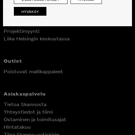
Skanno
HYVÄKSY
Tuotteet
Suunnittelupalvelu
Projektimyynti
Liike Helsingin keskustassa
Outlet
Poistuvat mallikappaleet
Asiakaspalvelu
Tietoa Skannosta
Yhteystiedot ja tiimi
Ostaminen ja toimitusajat
Hintatakuu
Tilaa Skanno-uutiskirje