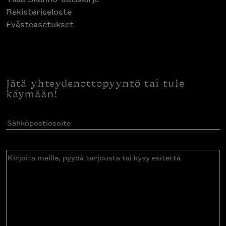
Rekisteriseloste
Evästeasetukset
Jätä yhteydenottopyyntö tai tule
käymään!
Sähköpostiosoite
(Pakollinen)
Kirjoita
meille,
pyydä
tarjousta
tai
kysy