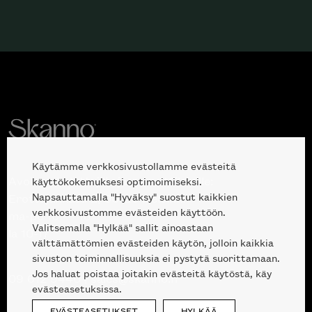
Käytämme verkkosivustollamme evästeitä
Avoinna kuluttajille ja ammattilaisille:
käyttökokemuksesi optimoimiseksi.
Napsauttamalla "Hyväksy" suostut kaikkien
Erottajankatu 2, 00120 Helsinki
verkkosivustomme evästeiden käyttöön.
ma-pe 10 — 18
Valitsemalla "Hylkää" sallit ainoastaan
la 10-17
välttämättömien evästeiden käytön, jolloin kaikkia
sivuston toiminnallisuuksia ei pystytä suorittamaan.
Jos haluat poistaa joitakin evästeitä käytöstä, käy
09 612 9440
|
sales@skanno.fi
evästeasetuksissa.
EVÄSTEASETUKSET
HYLKÄÄ