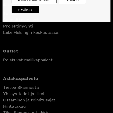
Skanno
HYVÄKSY
Tuotteet
Suunnittelupalvelu
Projektimyynti
Liike Helsingin keskustassa
Outlet
Poistuvat mallikappaleet
Asiakaspalvelu
Tietoa Skannosta
Yhteystiedot ja tiimi
Ostaminen ja toimitusajat
Hintatakuu
Tilaa Skanno-uutiskirje