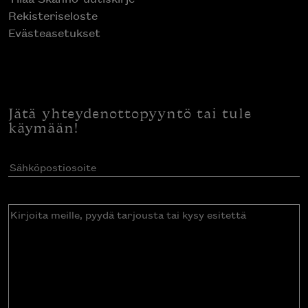
Rekisteriseloste
Evästeasetukset
Jätä yhteydenottopyyntö tai tule
käymään!
Sähköpostiosoite
(Pakollinen)
Kirjoita
meille,
pyydä
tarjousta
tai
kysy