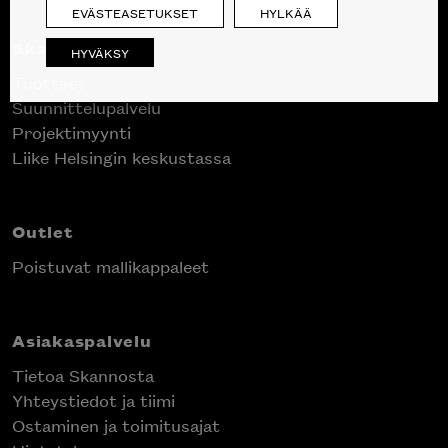
EVÄSTEASETUKSET
HYLKÄÄ
Skanno
HYVÄKSY
Tuotteet
Suunnittelupalvelu
Projektimyynti
Liike Helsingin keskustassa
Outlet
Poistuvat mallikappaleet
Asiakaspalvelu
Tietoa Skannosta
Yhteystiedot ja tiimi
Ostaminen ja toimitusajat