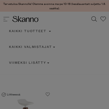
Tervetuloa Skannolle! Olemme avoinna ma-pe 10-18 (kesälauantait suljettu 1.8.
saakka).
KAIKKI TUOTTEET
Haku
KAIKKI VALMISTAJAT
Type 2 or more characters for results.
VIIMEKSI LISÄTTY
Liikkeessä