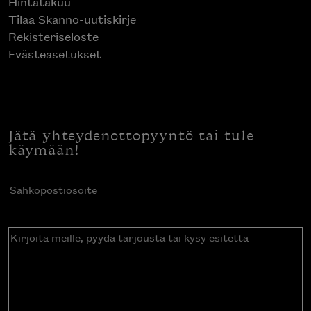
Hintatakuu
Tilaa Skanno-uutiskirje
Rekisteriseloste
Evästeasetukset
Jätä yhteydenottopyyntö tai tule
käymään!
Sähköpostiosoite
(Pakollinen)
Kirjoita
meille,
pyydä
tarjousta
tai