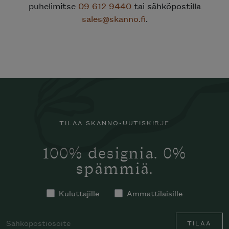
puhelimitse
09 612 9440
tai sähköpostilla
sales@skanno.fi
.
TILAA SKANNO-UUTISKIRJE
100% designia. 0%
spämmiä.
Kuluttajille
Ammattilaisille
TILAA