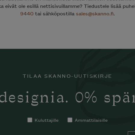
ka eivät ole esillä nettisivuillamme? Tiedustele lisää puh
9440
tai sähköpostilla
sales@skanno.fi
.
TILAA SKANNO-UUTISKIRJE
designia. 0% sp
Kuluttajille
Ammattilaisille