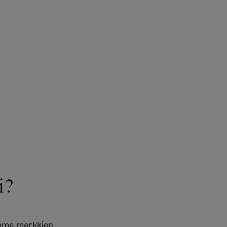
i?
emme merkkien