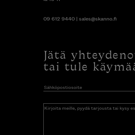
09 612 9440
|
sales@skanno.fi
Jätä yhteyden
tai tule käymä
Sähköpostiosoite
(Pakollinen)
Kirjoita
meille,
pyydä
tarjousta