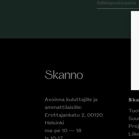
Avoinna kuluttajille ja
Sk
ammattilaisille:
Tuo
Erottajankatu 2, 00120
Suun
Helsinki
Proj
ma-pe 10 — 18
Liik
la 10-17