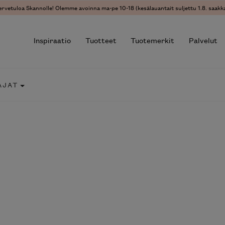
ervetuloa Skannolle! Olemme avoinna ma-pe 10-18 (kesälauantait suljettu 1.8. saakka
Inspiraatio
Tuotteet
Tuotemerkit
Palvelut
AJAT
r results.