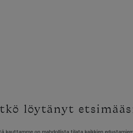
tkö löytänyt etsimääs
ttä kauttamme on mahdollista tilata kaikkien edustami