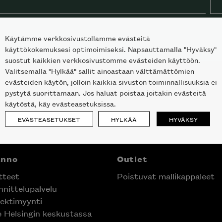
Käytämme verkkosivustollamme evästeitä
käyttökokemuksesi optimoimiseksi. Napsauttamalla "Hyväksy"
suostut kaikkien verkkosivustomme evästeiden käyttöön.
Valitsemalla "Hylkää" sallit ainoastaan välttämättömien
evästeiden käytön, jolloin kaikkia sivuston toiminnallisuuksia ei
pystytä suorittamaan. Jos haluat poistaa joitakin evästeitä
käytöstä, käy evästeasetuksissa.
EVÄSTEASETUKSET
HYLKÄÄ
HYVÄKSY
anno
Outlet
tteet
Poistuvat mallikappaleet
nittelupalvelu
ektimyynti
e Helsingin keskustassa