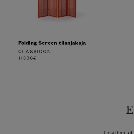
Folding Screen tilanjakaja
CLASSICON
11336
€
E
Tiesithän, e