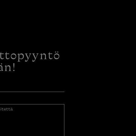
ottopyyntö
än!