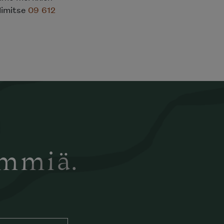
elimitse
09 612
ämmiä.