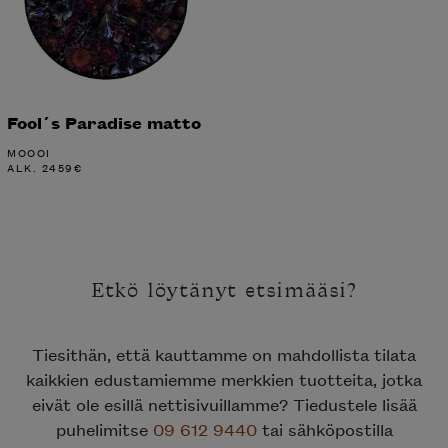
Fool´s Paradise matto
MOOOI
ALK.
2459
€
Etkö löytänyt etsimääsi?
Tiesithän, että kauttamme on mahdollista tilata
kaikkien edustamiemme merkkien tuotteita, jotka
eivät ole esillä nettisivuillamme? Tiedustele lisää
puhelimitse
09 612 9440
tai sähköpostilla