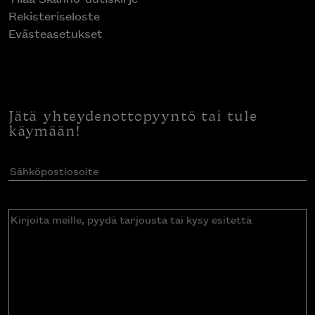
Rekisteriseloste
Evästeasetukset
Jätä yhteydenottopyyntö tai tule
käymään!
Sähköpostiosoite
(Pakollinen)
Kirjoita
meille,
pyydä
tarjousta
tai
kysy