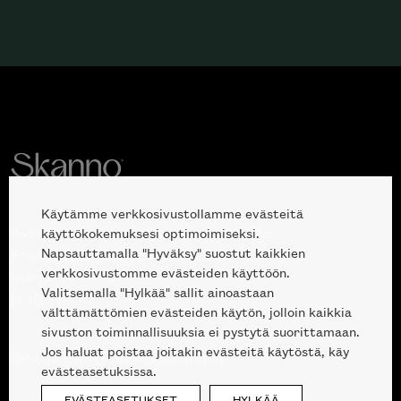
Käytämme verkkosivustollamme evästeitä
Avoinna kuluttajille ja ammattilaisille:
käyttökokemuksesi optimoimiseksi.
Napsauttamalla "Hyväksy" suostut kaikkien
Erottajankatu 2, 00120 Helsinki
verkkosivustomme evästeiden käyttöön.
ma-pe 10 — 18
Valitsemalla "Hylkää" sallit ainoastaan
la 10-17
välttämättömien evästeiden käytön, jolloin kaikkia
sivuston toiminnallisuuksia ei pystytä suorittamaan.
Jos haluat poistaa joitakin evästeitä käytöstä, käy
09 612 9440
|
sales@skanno.fi
evästeasetuksissa.
EVÄSTEASETUKSET
HYLKÄÄ