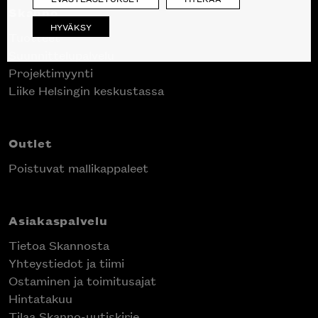
Skanno
HYVÄKSY
Tuotteet
Suunnittelupalvelu
Projektimyynti
Liike Helsingin keskustassa
Outlet
Poistuvat mallikappaleet
Asiakaspalvelu
Tietoa Skannosta
Yhteystiedot ja tiimi
Ostaminen ja toimitusajat
Hintatakuu
Tilaa Skanno-uutiskirje