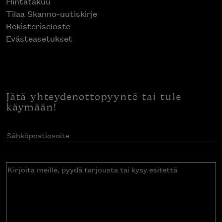
Hintatakuu
Tilaa Skanno-uutiskirje
Rekisteriseloste
Evästeasetukset
Jätä yhteydenottopyyntö tai tule
käymään!
Sähköpostiosoite
(Pakollinen)
Kirjoita
meille,
pyydä
tarjousta
tai