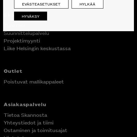
EVÄSTEASETUKSET
HYLKÄÄ
Skanno
HYVÄKSY
Tuotteet
Suunnittelupalvelu
Projektimyynti
Liike Helsingin keskustassa
Outlet
Poistuvat mallikappaleet
Asiakaspalvelu
Tietoa Skannosta
Yhteystiedot ja tiimi
Ostaminen ja toimitusajat