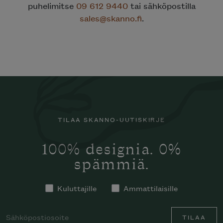
puhelimitse
09 612 9440
tai sähköpostilla
sales@skanno.fi
.
TILAA SKANNO-UUTISKIRJE
100% designia. 0%
spämmiä.
Kuluttajille
Ammattilaisille
TILAA