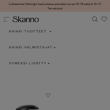
Liikkeemme Helsingin keskustassa palvelee ma–pe 10–18 sekä la 10–17.
Tervetuloa!
KAIKKI TUOTTEET
Haku
KAIKKI VALMISTAJAT
Type 2 or more characters for results.
VIIMEKSI LISÄTTY