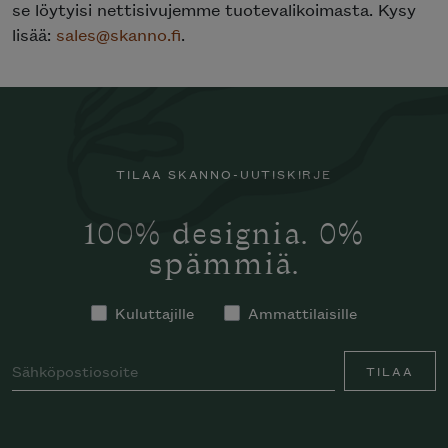
se löytyisi nettisivujemme tuotevalikoimasta. Kysy
lisää:
sales@skanno.fi
.
TILAA SKANNO-UUTISKIRJE
100% designia. 0%
spämmiä.
Kuluttajille
Ammattilaisille
TILAA