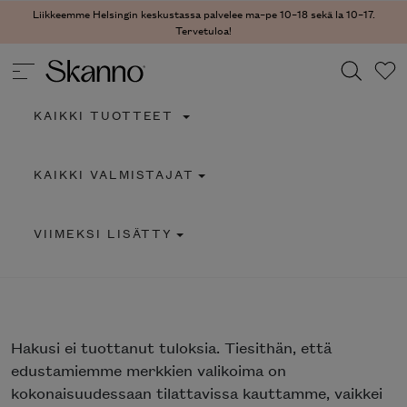
Liikkeemme Helsingin keskustassa palvelee ma–pe 10–18 sekä la 10–17.
Tervetuloa!
KAIKKI TUOTTEET
Haku
KAIKKI VALMISTAJAT
Type 2 or more characters for results.
VIIMEKSI LISÄTTY
Hakusi
ei tuottanut tuloksia. Tiesithän, että
edustamiemme merkkien valikoima on
kokonaisuudessaan tilattavissa kauttamme, vaikkei