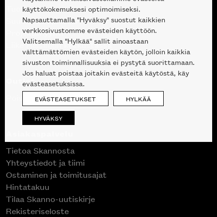
Tuotteet
käyttökokemuksesi optimoimiseksi.
Napsauttamalla "Hyväksy" suostut kaikkien
Suunnittelupalvelu
verkkosivustomme evästeiden käyttöön.
Projektimyynti
Valitsemalla "Hylkää" sallit ainoastaan
Liike Helsingin keskustassa
välttämättömien evästeiden käytön, jolloin kaikkia
sivuston toiminnallisuuksia ei pystytä suorittamaan.
Jos haluat poistaa joitakin evästeitä käytöstä, käy
Outlet
evästeasetuksissa.
Poistuvat mallikappaleet
EVÄSTEASETUKSET
HYLKÄÄ
HYVÄKSY
Asiakaspalvelu
Tietoa Skannosta
Yhteystiedot ja tiimi
Ostaminen ja toimitusajat
Hintatakuu
Tilaa Skanno-uutiskirje
Rekisteriseloste