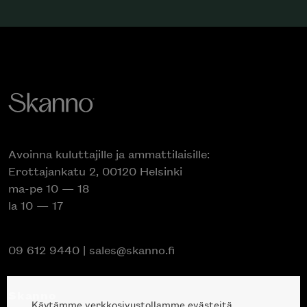
Avoinna kuluttajille ja ammattilaisille:
Erottajankatu 2, 00120 Helsinki
ma-pe 10 — 18
la 10 — 17
09 612 9440
|
sales@skanno.fi
Skanno
Käytämme verkkosivustollamme evästeitä