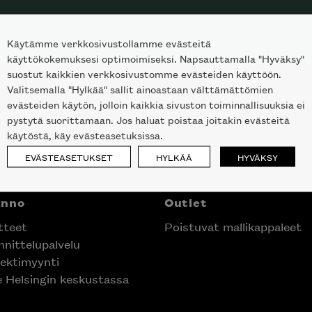
Käytämme verkkosivustollamme evästeitä
käyttökokemuksesi optimoimiseksi. Napsauttamalla "Hyväksy"
suostut kaikkien verkkosivustomme evästeiden käyttöön.
Valitsemalla "Hylkää" sallit ainoastaan välttämättömien
evästeiden käytön, jolloin kaikkia sivuston toiminnallisuuksia ei
pystytä suorittamaan. Jos haluat poistaa joitakin evästeitä
käytöstä, käy evästeasetuksissa.
EVÄSTEASETUKSET
HYLKÄÄ
HYVÄKSY
anno
Outlet
tteet
Poistuvat mallikappaleet
nittelupalvelu
ektimyynti
e Helsingin keskustassa