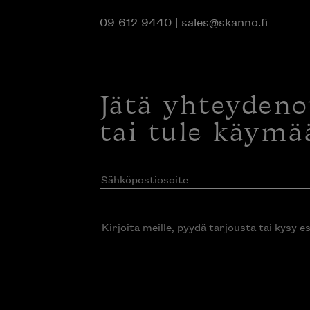
09 612 9440
|
sales@skanno.fi
Jätä yhteyden
tai tule käymä
Sähköpostiosoite
(Pakollinen)
Kirjoita
meille,
pyydä
tarjousta
tai
kysy