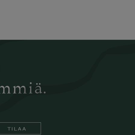
ämmiä.
TILAA