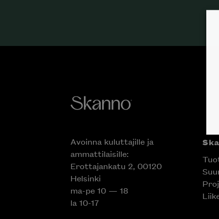
Avoinna kuluttajille ja
Sk
ammattilaisille:
Tuo
Erottajankatu 2, 00120
Suun
Helsinki
Proj
ma-pe 10 — 18
Liik
la 10-17