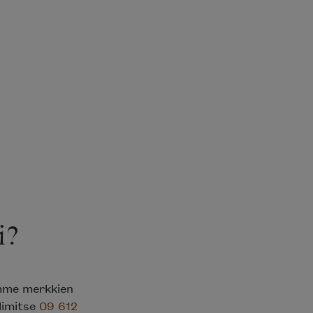
i?
emme merkkien
elimitse
09 612