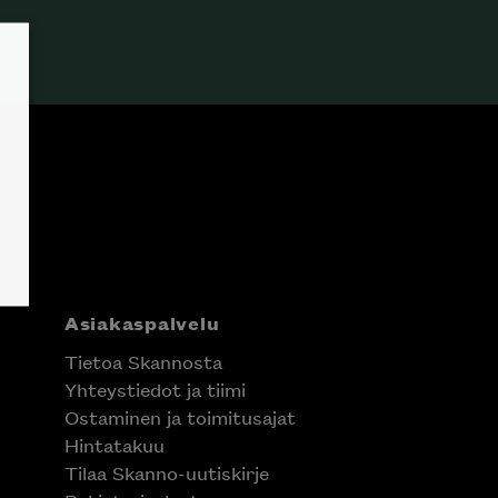
Asiakaspalvelu
Tietoa Skannosta
Yhteystiedot ja tiimi
Ostaminen ja toimitusajat
Hintatakuu
Tilaa Skanno-uutiskirje