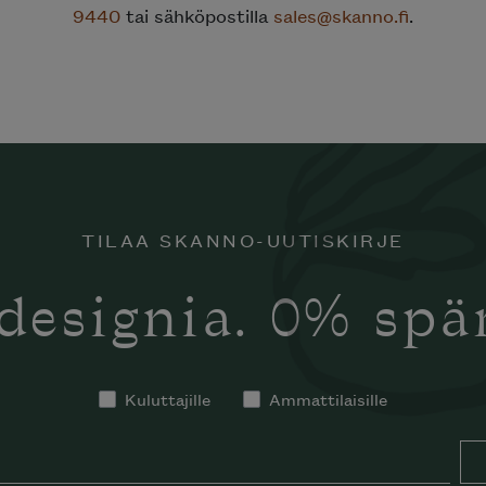
9440
tai sähköpostilla
sales@skanno.fi
.
TILAA SKANNO-UUTISKIRJE
designia. 0% sp
Kuluttajille
Ammattilaisille