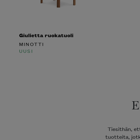
Giulietta ruokatuoli
MINOTTI
UUSI
E
Tiesithän, e
tuotteita, jot