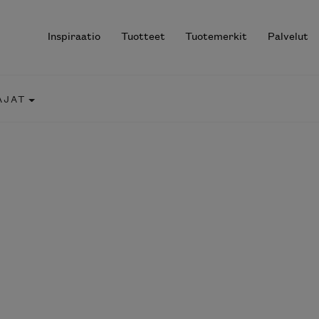
Inspiraatio
Tuotteet
Tuotemerkit
Palvelut
AJAT
r results.