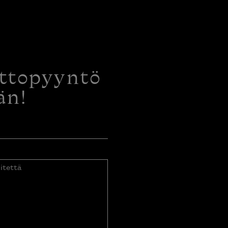
ottopyyntö
än!